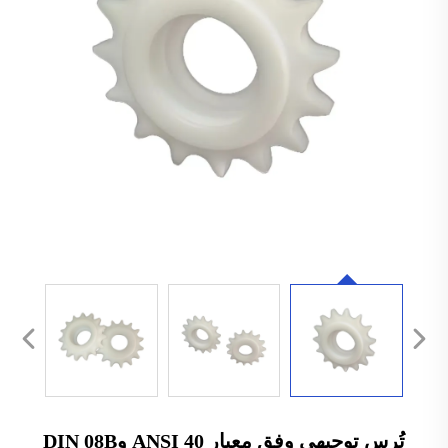
تُرس توجيهي وفق معيار ANSI 40 وDIN 08B