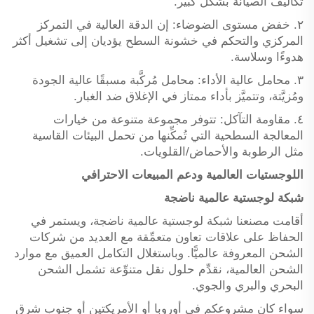
تكاليف الصيانة بشكل كبير.
٢. خفض مستوى الضوضاء: إن الدقة العالية في التمركز
المركزي والتحكم في خشونة السطح يؤديان إلى تشغيل أكثر
هدوءًا وسلاسة.
٣. محامل عالية الأداء: محامل مُركَّبة مسبقًا عالية الجودة
ومُزيَّتة، وتتميَّز بأداء ممتاز في الإغلاق ضد الغبار.
٤. مقاومة التآكل: تتوفر مجموعة متنوعة من خيارات
المعالجة السطحية التي تُمكِّنها من تحمل البيئات القاسية
مثل الرطوبة والأحماض/القلويات.
اللوجستيات العالمية ودعم المبيعات الاحترافي
شبكة لوجستية عالمية ناضجة
أقامت مصنعنا شبكة لوجستية عالمية ناضجة، ويستمر في
الحفاظ على علاقات تعاون متعمِّقة مع العديد من شركات
الشحن المعروفة عالميًّا. وباستغلال التكامل العميق مع موارد
الشحن العالمية، نقدِّم حلول نقل متنوِّعة تشمل الشحن
البحري والبري والجوي.
سواء كان مشروعكم في أوروبا أو الأمريكتين أو جنوب شرق