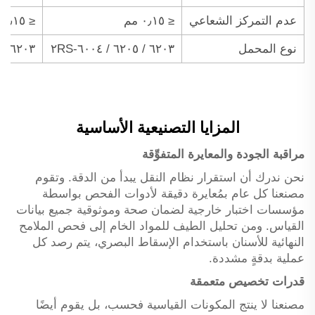
عدم التمركز الشعاعي
≤ ٠٫١٥ مم
≤ ٠٫١٥ مم
نوع المحمل
٦٢٠٣ / ٦٢٠٥ / ٦٠٠٤-٢RS
٦٢٠٣ / ٦٢٠٥ / ٦٠٠٤-٢RS
المزايا التصنيعية الأساسية
مراقبة الجودة والمعايرة المتفوِّقة
نحن ندرك أن استقرار نظام النقل يبدأ من الدقة. وتقوم
مصنعنا كل عام بمُعايرة دقيقة لأدوات الفحص بواسطة
مؤسسات اختبار خارجية لضمان صحة وموثوقية جميع بيانات
القياس. ومن تحليل الطيف للمواد الخام إلى فحص الملامح
النهائية للأسنان باستخدام الإسقاط البصري، يتم رصد كل
عملية بدقةٍ مشددة.
قدرات تخصيص متعمقة
مصنعنا لا ينتج المكونات القياسية فحسب، بل يقوم أيضًا