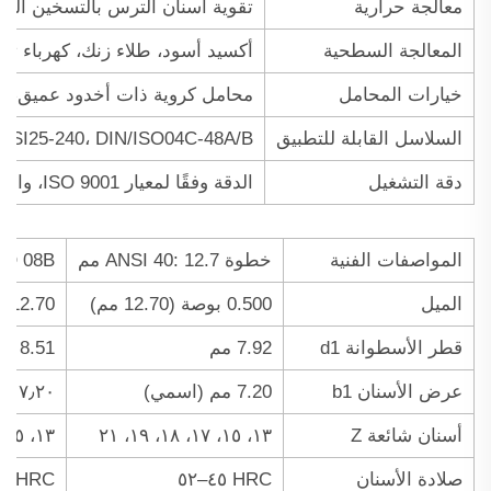
معالجة حرارية
تقوية أسنان الترس بالتسخين الحثي،
المعالجة السطحية
أكسيد أسود، طلاء زنك، كهرباء ترس
خيارات المحامل
محامل كروية ذات أخدود عميق، مح
السلاسل القابلة للتطبيق
NSI25-240، DIN/ISO04C-48A/B
دقة التشغيل
الدقة وفقًا لمعيار ISO 9001، والملفات وفقًا للمعايير DIN 8187/8188
المواصفات الفنية
خطوة ANSI 40: 12.7 مم
DIN/ISO 08B (خ
الميل
0.500 بوصة (12.70 مم)
12.70 مم
قطر الأسطوانة d1
7.92 مم
8.51 مم
عرض الأسنان b1
7.20 مم (اسمي)
٧٫٢٠ مم
أسنان شائعة Z
١٣، ١٥، ١٧، ١٨، ١٩، ٢١
١٣، ١٥، ١٧، ١٨، ١٩، ٢١
صلادة الأسنان
HRC ٤٥–٥٢
HRC ٤٥–٥٢ (مُقَسَّاة بالتحريض)