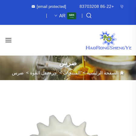
+86-22 83703208
[email protected]
AR
ضرس
الصفحة الرئيسية
>
المنتجات
>
جزء نقل القوة
>
ضرس