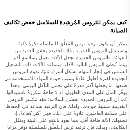
كيف يمكن للتروس المُرشِدة للسلاسل خفض تكاليف
الصيانة
يمكن أن يكون ترقية ترس المُعلِّق للسلسلة فكرةً ذكيةً.
واستبدال التروس القديمة بتلك الجديدة يحقق العديد من
الفوائد. فالتروس الجديدة تجعل الآلات تعمل بسلاسةٍ أكبر،
بينما تُبطئ التروس البالية الأداءَ. وتساعد الآلات ذات التشغيل
السلس في إنجاز المهام بشكل أسرع. ثانيًا، تدوم التروس
الجديدة لفترة أطول عادةً بسبب جودة المواد المُستخدمة في
صنعها، ما يجعلها أكثر قدرةً على تحمل التآكل اليومي. وهذا
يوفّر المال على المدى الطويل، إذ لا حاجةٌ متكررةٌ لاستبدالها.
كما أن التروس الجديدة تحسّن السلامة؛ فقد تنكسر التروس
القديمة مسببةً حوادث. ولذلك فإن الترقية تساعد في الحفاظ
على سلامة العاملين. علاوةً على ذلك، فهي أكثر كفاءةً، إذ
تستهلك الآلة طاقةً أقل، مما يعود بالنفع على البيئة ويقلل
التكاليف. وبذلك فإن ترقية ترس المُعلِّق للسلسلة توفر مزايا