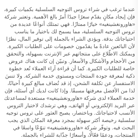
عندما ترغب في شراء تروس التوجيه السلسلية بكميات كبيرة،
فإن إيجاد مكانٍ يقدّم سعرًا جيدًا أمرٌ بالغ الأهمية. وتعتبر شركة
«هاورونغشينغيه» خيارًا ممتازًا. فهي تمتلك أنواعًا عديدة من
تروس التوجيه السلسلية، مما يسمح لك باختيار ما يناسب
احتياجاتك بدقة. ويؤدي الشراء بالجملة إلى توفير المال، نظرًا
لأن البائعين عادةً ما يقدّمون خصومات على الطلبات الكبيرة.
ويمكنك الاطّلاع على منتجاتهم عبر الإنترنت بسهولة، والتحقق
من الأحجام والأشكال والأسعار. وتبيّن إن كانت هناك عروض
خاصة للطلبات الكبيرة. كما أن قراءة آراء العملاء تُعد خطوة
ذكية لمعرفة جودة المنتجات ومستوى خدمة الشركة. ولا تنسَ
الاستفسار عن تكلفة الشحن، إذ قد تُضاف مبالغ كبيرة أحيانًا،
لذا من الأفضل معرفتها مسبقًا. وإذا كانت لديك أي أسئلة، فإن
خدمة العملاء لدى شركة «هاورونغشينغيه» مستعدة لمساعدتك
عبر البريد الإلكتروني أو الهاتف، وهي ترشدك لاختيار التروس
الأنسب لاحتياجاتك. وباختصار، يصبح العثور على تروس توجيه
سلسلية رخيصة أكثر سهولة بمجرد معرفة المكان الذي يجب
البحث فيه. وتوفّر شركة «هاورونغشينغيه» تنوّعًا واسعًا في
المنتجات، ودعمًا فعّالًا، وأسعارًا جذّابة للشراء بالجملة.