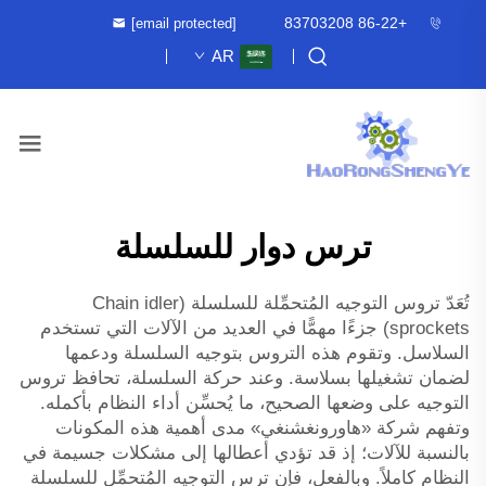
+86-22 83703208
[email protected]
AR
ترس دوار للسلسلة
تُعَدّ تروس التوجيه المُتحمِّلة للسلسلة (Chain idler
sprockets) جزءًا مهمًّا في العديد من الآلات التي تستخدم
السلاسل. وتقوم هذه التروس بتوجيه السلسلة ودعمها
لضمان تشغيلها بسلاسة. وعند حركة السلسلة، تحافظ تروس
التوجيه على وضعها الصحيح، ما يُحسِّن أداء النظام بأكمله.
وتفهم شركة «هاورونغشنغي» مدى أهمية هذه المكونات
بالنسبة للآلات؛ إذ قد تؤدي أعطالها إلى مشكلات جسيمة في
النظام كاملاً. وبالفعل، فإن ترس التوجيه المُتحمِّل للسلسلة