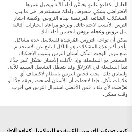
العامل بكفاءةٍ عاليةٍ يحسِّن أداء الآلة ويطيل عمرها
الافتراضي بشكلٍ ملحوظ. ولذلك سنستعرض في ما يلي
المشكلات الشائعة المرتبطة بهذه التروس، وكيفية اختيار
الترس الأنسب لاحتياجاتك. ونرجو مراعاة الخيارات التالية
مثل
تروس وعجلة تروس
لتحسين أداء آلتك.
يمكن أن تواجه التروس المُرشِدة للسلاسل عدة مشاكل.
وأحد أكبر هذه المشكلات هو التآكل الناتج عن الاستخدام.
فمع مرور الوقت، تتآكل أسنان الترس بسبب الاحتكاك
المستمر مع السلسلة. وإذا تآكلت الأسنان بشكلٍ كبير جدًّا،
تبدأ السلسلة في الانزلاق وقد يتعطَّل التشغيل السليم للآلة.
ولتفادي ذلك، يجب فحص الترس بانتظام لاكتشاف أي
علامات تآكل. فإذا لاحظت أن الأسنان أصبحت رقيقة جدًّا أو
تعرَّضت لأي تلف، فمن الأفضل استبدال الترس في أقرب
وقت ممكن.
كيف تحسّن التروس المُرشِدة للسلاسل كفاءة آلاتك