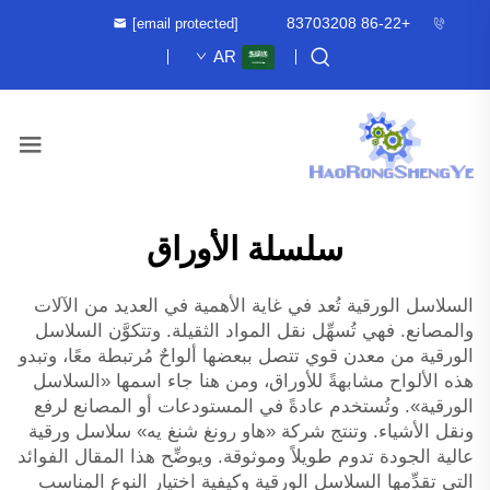
+86-22 83703208
[email protected]
AR
سلسلة الأوراق
السلاسل الورقية تُعد في غاية الأهمية في العديد من الآلات
والمصانع. فهي تُسهِّل نقل المواد الثقيلة. وتتكوَّن السلاسل
الورقية من معدن قوي تتصل ببعضها ألواحٌ مُرتبطة معًا، وتبدو
هذه الألواح مشابهةً للأوراق، ومن هنا جاء اسمها «السلاسل
الورقية». وتُستخدم عادةً في المستودعات أو المصانع لرفع
ونقل الأشياء. وتنتج شركة «هاو رونغ شنغ يه» سلاسل ورقية
عالية الجودة تدوم طويلاً وموثوقة. ويوضِّح هذا المقال الفوائد
التي تقدِّمها السلاسل الورقية وكيفية اختيار النوع المناسب