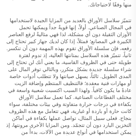
منها وفقًا لاحتياجاتك.
تتميّز سلاسل الأوراق بالعديد من المزايا الجيدة لاستخدامها
في المجال الصناعي. أولاً، إنها قويةٌ جداً ويمكنها تحمل
الأوزان الثقيلة دون أي مشكلة، لذا فهي مثاليةٌ لرفع العناصر
الكبيرة في المصانع؛ فمثلاً، إذا كان لديك جهاز كبير تحتاج إلى
رفعه، فإن سلسلة الأوراق تقوم بهذه المهمة دون أن تنكسر.
ثانياً، تتميّز هذه السلاسل بمتانتها العالية، إذ تدوم لفترة
طويلة حتى في الظروف القاسية، ما يعني أنك لن تحتاج إلى
شراء سلسلة جديدة بشكل متكرر، وبالتالي توفر المال على
المدى الطويل. ثالثاً، يسهل صيانتها ولا تتطلب أدوات خاصة
أو مهارات فنية معقدة؛ فالتنظيف المنتظم وإضافة الزيت
عادةً ما يكون كافياً. ولهذا السبب اكتسبت شعبية واسعة في
مختلف القطاعات الصناعية. كما تعمل سلاسل الأوراق
بكفاءة في درجات حرارة متفاوتة وفي بيئات مختلفة، سواء
كانت حارة أو باردة أو غبارية، فهي تتعامل مع هذه الظروف
بنجاح. فعلى سبيل المثال، تواصل عملها بكفاءة في أماكن
التخزين البارد دون أن تتجمّد. ومن المزايا الأخرى مرونتها، إذ
يمكن استخدامها في أنواع عديدة من الآلات، بدءاً من