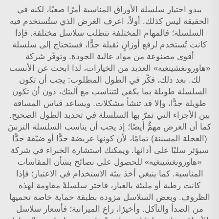
يبدو اختيار سلسلة الأوراق المناسبة أمرًا صعبًا، لكنه في
الحقيقة ليس كذلك. أولاً، اعرف الغرض الذي ستُستخدم فيه
السلسلة؛ فالمهام المختلفة تتطلب سلاسل مختلفة. فإذا
كانت تُستخدم لرفع أوزانٍ ثقيلة جدًّا، فستحتاج إلى سلسلة
أقوى مصنوعة من مواد عالية الجودة. وتوفّر شركة
«هاورونغشينغيه» العديد من الخيارات، لذا ابحث عن الأنسب
لك. بعد ذلك، فكّر في الطول المطلوب: يجب أن تكون
السلسلة طويلة بما يكفي لتتناسب مع آليتك، دون أن تكون
طويلة جدًّا، وإلا قد تنشأ مشكلات. ويساعد قياس المسافة
بين الأجزاء التي تمرّ بها السلسلة في تحديد الطول الصحيح.
كما أن العرض مهمٌّ أيضًا؛ إذ يجب أن يناسب السلسلة الترسَ
(العجلة المسننة) تمامًا، لأن كونها عريضة جدًّا أو ضيّقة جدًّا
سيؤثر سلبًا على أدائها. ويمكنك استشارة الخبراء في شركة
«هاورونغشينغيه» للحصول على نصائح بشأن المقاسات
المناسبة. كما ينبغي أخذ بيئة الاستخدام في الاعتبار؛ فإذا
كانت رطبة أو مليئة بالغبار، فاختر سلسلةً مقاومة لهذه
الظروف. وبعض السلاسل مزودة بطبقة حماية خاصة تحميها
من الصدأ والتآكل. وأخيرًا، راعِ الميزانية؛ فأسعار سلاسل