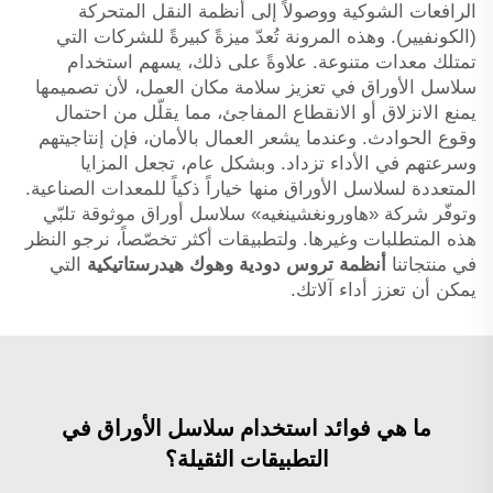
الرافعات الشوكية ووصولاً إلى أنظمة النقل المتحركة
(الكونفيير). وهذه المرونة تُعدّ ميزةً كبيرةً للشركات التي
تمتلك معدات متنوعة. علاوةً على ذلك، يسهم استخدام
سلاسل الأوراق في تعزيز سلامة مكان العمل، لأن تصميمها
يمنع الانزلاق أو الانقطاع المفاجئ، مما يقلّل من احتمال
وقوع الحوادث. وعندما يشعر العمال بالأمان، فإن إنتاجيتهم
وسرعتهم في الأداء تزداد. وبشكل عام، تجعل المزايا
المتعددة لسلاسل الأوراق منها خياراً ذكياً للمعدات الصناعية.
وتوفّر شركة «هاورونغشينغيه» سلاسل أوراق موثوقة تلبّي
هذه المتطلبات وغيرها. ولتطبيقات أكثر تخصّصاً، نرجو النظر
في منتجاتنا
أنظمة تروس دودية وهوك هيدرستاتيكية
التي
يمكن أن تعزز أداء آلاتك.
ما هي فوائد استخدام سلاسل الأوراق في
التطبيقات الثقيلة؟