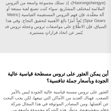
(Haorongshengye)، إذ تمتلك مجموعة واسعة من التروس
الملائمة لمختلف المشاريع. سواء كنت تصنع لعبة ممتعة أو
آلة معقَّدة، فإن فهم التروس المستقيمة القياسية (Metric
Spur Gears) يُعدُّ أمرًا بالغ الأهمية لتحقيق النجاح. وفي هذا
السياق، فإن الاطِّلاع على مواصفات
تروس وعجلة تروس
قد
يُثمر عن اتخاذ قراراتٍ مستنيرة.
أين يمكن العثور على تروس مسطحة قياسية عالية
الجودة وبأسعار جملة تنافسية؟
العثور على تروس مسننة قياسية عالية الجودة ليس بالأمر
الصعب. فهناك العديد من الأماكن التي تبيعها، لكن يجب البحث
عن أفضلها. ومن المصادر الموثوقة في هذا المجال شركة
«هاورونغشينغيه». وتوفّر هذه الشركة مجموعة واسعة من