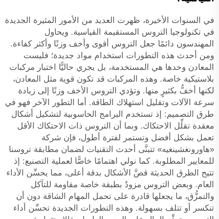
في السنوات الأخيرة، ظهرت العديد من الأمور المثيرة الجديدة
في تكنولوجيا التروس المستقيمة القياسية. ويحاول
المهندسون دائمًا جعل التروس أقوى وأخف وزنًا وأكثر كفاءة.
ومن أحدث هذه التطورات استخدام مواد جديدة؛ فليست
المعادن وحدها هي المستخدمة، بل يجري حاليًّا اختبار مركبات
بلاستيكية خاصة. وهذه المركبات قد تكون قوية مثل المعادن،
لكنها أخفُّ بكثيرٍ منها. وتؤدي التروس الأخف وزنًا إلى زيادة
سرعة الآلات وتقليل استهلاك الطاقة. أما التطور الآخر فهو في
طرق التصميم: إذ تستخدم البرامج الحاسوبية لتشكيل أشكال
معقدة تقلِّل الاحتكاك. وبما أن التروس ذات الاحتكاك الأقل
تعمل بشكل أفضل وتستمر لفترة أطول، فإن شركة
«هاورونغشينغيه» تتبنَّى أحدث التقنيات لضمان مطابقة تروسنا
للمعايير المطلوبة. كما نولي اهتمامًا خاصًّا لعملية التصنيع: إذ
تتيح الطرق الحديثة قصَّ الأشكال بدقة أعلى، مما يحسِّن الأداء
العام. وبعض التروس مزودٌ بطبقة خاصة مقاومة للتآكل
والتمزُّق، ما يجعلها قادرة على تحمل المهام الشاقة دون أن
تنكسر أو تتلف بسهولة. وهذه التطورات الجديدة تحسِّن أداء