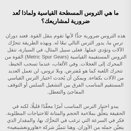
ما هي التروس المسطحة القياسية ولماذا تُعد
ضرورية لمشاريعك؟
هذه التروس ضرورية جدًّا لأنها تقوم بنقل القوة. فعند دوران
ترسٍ ما، يدور الترس التالي تبعًا له. وبهذه الطريقة تتحرَّك
الآلات وتؤدي عملها. فعلى سبيل المثال، في السيارة، تنقل
التروس المستقيمة القياسية (Metric Spur Gears) القوة من
المحرك إلى العجلات. وفي الألعاب، عندما تسحب الخيط،
تتحرك اللعبة كما هو مُفترض. وبلا تروس، لن تعمل العديد
من الآلات بكفاءة. ويمكن أن يُحدث اختيار الترس القياسي
المستقيم المناسب الفرق بين التشغيل السلس أو التوقف
المفاجئ والتعطل.
يبدو اختيار الترس المناسب أمرًا معقَّدًا قليلًا، لكنه في
الحقيقة يتعلَّق بملاءمة الحجم والمتانة للاحتياجات المطلوبة.
فكر في السرعة التي ترغب في التحرُّك بها، والمقدار الذي
يتعيَّن حمله من الأوزان. وهنا تتميَّز شركة «هاورونغشينغيه»