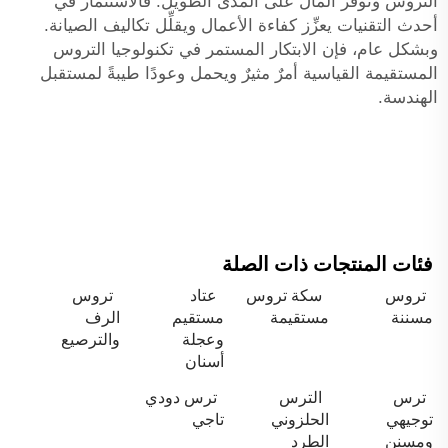
التروس وتوفِّر المال على المدى الطويل. فالاستثمار في
أحدث التقنيات يعزِّز كفاءة الأعمال ويقلِّل تكاليف الصيانة.
وبشكل عام، فإن الابتكار المستمر في تكنولوجيا التروس
المستقيمة القياسية أمرٌ مثيرٌ ويحمل وعودًا طيبةً لمستقبل
الهندسة.
فئات المنتجات ذات الصلة
تروس
سكة تروس
عتاد
تروس
مسننة
مستقيمة
مستقيم
الرف
وعجلة
والترصيع
أسنان
ترس
الترس
ترس دودي
توجيهي
الحلزوني
تاجي
ومسنن
الطرد