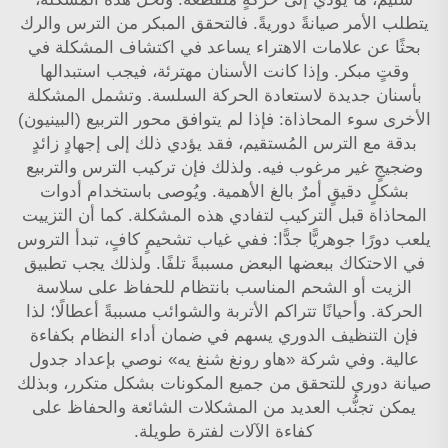
يتطلب الأمر صيانةً دوريةً. فالتحقق المبكر من الترس والرك
بحثًا عن علامات الاهتراء يساعد في اكتشاف المشكلة في
وقتٍ مبكر. وإذا كانت الأسنان مهترئة، فيجب استبدالها
بأسنان جديدة لاستعادة الحركة السلسة. وتشمل المشكلة
الأخرى سوء المحاذاة: فإذا لم يتوافق محور التربيع (البينيون)
بدقة مع الترس المُستقيم، فقد يؤدي ذلك إلى إجهادٍ زائدٍ
وضجيجٍ غير مرغوب فيه. ولذلك فإن تركيب الترس والتربيع
بشكلٍ دقيقٍ أمرٌ بالغ الأهمية. ويُوصى باستخدام أدوات
المحاذاة قبل التركيب لتفادي هذه المشكلة. كما أن التزييت
يلعب دورًا جوهريًّا جدًّا: ففي غياب تشحيمٍ كافٍ، تبدأ التروس
في الاحتكاك ببعضها البعض مسببةً تلفًا. ولذلك يجب تطبيق
الزيت أو الشحم المناسب بانتظام للحفاظ على سلاسة
الحركة. وأحيانًا تتراكم الأتربة والشوائب مسببةً أعطالًا؛ لذا
فإن التنظيف الدوري يسهم في ضمان أداء النظام بكفاءة
عالية. وفي شركة «هاو رونغ شنغ يه» نوصي بإعداد جدول
صيانة دوري للتحقق من جميع المكونات بشكل متكرر، وبذلك
يمكن تجنُّب العديد من المشكلات الشائعة والحفاظ على
كفاءة الآلات لفترة طويلة.