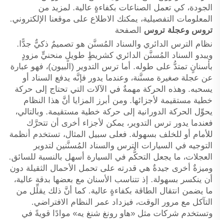
الجودة، كي تعمل الصناعات بكفاءةٍ عالية. لمزيد من
المعلومات التفصيلية، يمكنك الاطلاع على موقعنا الإلكتروني.
تروس وعجلة تروس
الصفحة
نظام الترس الدائري والسناد المُسنَّن هو تصميمٌ ذكيٌّ جدًّا.
ويبدو السناد المُسنَّن الدائري كشريطٍ طويلٍ منحنيٍّ مزودٍ
بأسنانٍ تمتدُّ على طوله. أما ترس التدوير (البيون)، فهو عبارة
عن عجلة صغيرة مسنَّنة، وعندما يدور فإنَّه يدفع السناد أو
يسحبه. وهذه الحركة مهمةٌ في الآلات التي تحتاج إلى حركة
خطية مستقيمة لأجزائها. ومن أبرز المزايا أنَّ هذا النظام
يحوِّل الحركة الدورانية إلى حركة خطية مستقيمة. وبالتالي،
فعندما يدور ترس التدوير، يمكن لأجزاء أخرى أن تتحرَّك
للأمام أو للخلف بسهولة. فعلى سبيل المثال، تستخدم أنظمة
التوجيه في السيارات الترس والسناد المُسنَّنين لتدوير
العجلات، ما يجعل التحكُّم في السيارة أسهل بالنسبة للسائق.
وميزةٌ أخرى جيدةٌ هي قدرته على تحمل الأحمال الثقيلة دون
أن ينكسر بسهولة. إذ تتناسب الأسنان مع بعضها بدقة عالية،
ما يضمن انتقال الطاقة بكفاءةٍ عالية. كما أنَّ ذلك يقلِّل من
التآكل مع مرور الوقت، فيزداد عمر النظام الافتراضي.
وتستخدم شركات مثل «هاو رونغ شنغ يه» موادًا قويةً في