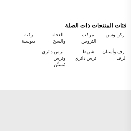
فئات المنتجات ذات الصلة
ركن وسن
مركب
العجلة
ركنة
التروس
والسنّ
دبوسية
رف وأسنان
شريط
ترس دائري
الرف
ترس دائري
وترس
مُسنَّن