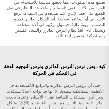
تصنيع هذه المكونات، مما يجعلها مناسبةً للاستخدام في
العديد من الآلات. ففي المصانع، يساعد هذا النظام في نقل
القطع على خط الإنتاج. كما يستخدم في المصاعد لرفع
الأشخاص أو البضائع بسلاسة. أما الشكل الدائري فيمنح
التصميم مرونةً عاليةً، فيسهل تركيبه في آلات مختلفة.
وبشكل عام، يُعَدُّ نظام الترس الدائري والسناد المُسنَّن
وسيلةً ذكيةً لتحسين أداء الآلات.
كيف يعزز ترس الترس الدائري وترس التوجيه الدقة
في التحكم في الحركة
حتى أن تروس الترس الدائرية والترابيع المُستخدمة في
الأنظمة الميكانيكية مفيدةٌ، إلا أنها قد تواجه أحيانًا مشكلات.
ومن أبرز المشكلات الشائعة اهتراء الأسنان. وعندما يحدث
ذلك، لا يتناسق الترس مع الترس المُستقيم (الرَّك) بشكلٍ
سليم، ما يؤدي إلى حركةٍ متقطِّعة. ولحل هذه المشكلة،