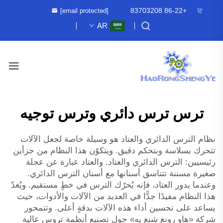
+86-22 83703208
[email protected]
AR
ترس ترس دائري وترس توجيه
نظام الترس الدائري والعتاد هو وسيلة خاصة لجعل الآلات
تتحرك بسلاسة وبتحكم دقيق. ويتكوّن هذا النظام من جزأين
رئيسيين: الترس الدائري والعتاد. والعتاد عبارة عن عجلة
صغيرة مسننة تتناسق أسنانها مع أسنان الترس الدائري.
وعندما يدور العتاد، فإنه يُحرّك الترس في خطٍ مستقيم. ويُعدّ
هذا النظام مفيدًا جدًّا في العديد من الآلات والأدوات، حيث
يساعد على تحسين أداء هذه الآلات بدقةٍ أعلى. وتتمحور
شركة «هاو رونغ شنغ يه» حول تصنيع أنظمة تروس عالية