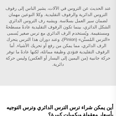
عند الحديث عن التروس في الآلات، يشير الناس إلى رفوف
التروس الدائرية والرفوف التقليدية. وكلا النوعين مهمان
لضمان سير العمل بسلاسة. ويشبه رف التروس الدائري
الشكل الدائري، بينما تكون الرفوف التقليدية عادةً مسطحةً
ومستقيمة. ويُستخدم الرف الدائري مع ترس صغير يُسمى
«الترس المُسنَّن» (Pinion)، وعند دوران هذا الترس يتحرك
الرف الدائري، مما يمكن من رفع أو تحريك الأشياء. أما
الرفوف التقليدية فتؤدي وظيفة مماثلة، لكنها عادةً ما توفر
حركة جانبية (من اليمين إلى اليسار أو العكس) وليس حركة
دائرية.
أين يمكن شراء ترس الترس الدائري وترس التوجيه
بأسعار معقولة وبكميات كبيرة؟