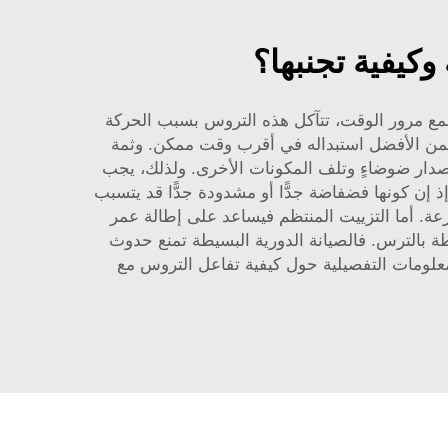
كيفية تجنبها؟
فمع مرور الوقت، تتآكل هذه التروس بسبب الحركة
 فمن الأفضل استبداله في أقرب وقت ممكن. وثمة
إصدار ضوضاءٍ وتلف المكونات الأخرى. ولذلك، يجب
ذ إن كونها فضفاضة جدًّا أو مشدودة جدًّا قد يتسبب
ة. أما التزييت المنتظم فيساعد على إطالة عمر
طة بالترس. فالصيانة الدورية البسيطة تمنع حدوث
معلومات التفصيلية حول كيفية تفاعل التروس مع