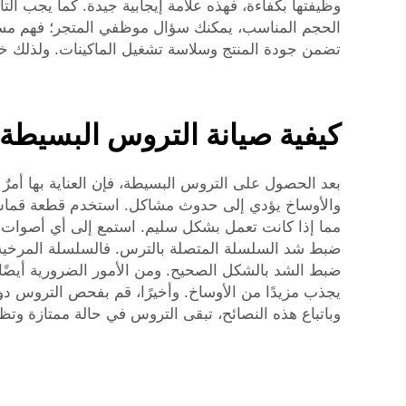
وظيفتها بكفاءة، فهذه علامة إيجابية جيدة. كما يجب الت
الحجم المناسب، يمكنك سؤال موظفي المتجر؛ فهم مستع
تضمن جودة المنتج وسلاسة تشغيل الماكينات. ولذلك خذ
كيفية صيانة التروس البسيطة 
بعد الحصول على التروس البسيطة، فإن العناية بها أمرٌ با
والأوساخ يؤدي إلى حدوث مشاكل. استخدم قطعة قماش ناع
مما إذا كانت تعمل بشكل سليم. استمع إلى أي أصوات غير
ضبط شد السلسلة المتصلة بالترس. فالسلسلة المرخية جدً
ضبط الشد بالشكل الصحيح. ومن الأمور الضرورية أيضًا ت
يجذب مزيدًا من الأوساخ. وأخيرًا، قم بفحص التروس دور
وباتباع هذه النصائح، تبقى التروس في حالة ممتازة وتظل