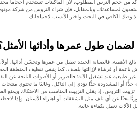
أكد من حجم الترس المطلوب، لأن الماكينات تستخدم أحجاماً مختلفة،
دون لمساعدتك. وبالمقابل، فإن شراء التروس من شركة موثوقة م
 وقتك الكافي في البحث واختر الأنسب لاحتياجاتك.
لضمان طول عمرها وأدائها الأمثل؟
لغ الأهمية. فالصيانة الجيدة تطيل من عمرها وتحسّن أدائها. أولاً،
مة أو فرشاة لإزالتها بلطف. كما ينبغي تنظيف المنطقة المحيطة 
 طبيعية عند تشغيل الآلة؛ فالصرير أو الأصوات الناتجة عن النقر 
ّا أو المشدودة جدًّا تؤدي إلى التآكل. وغالبًا ما تحتوي منتجا
زييت التروس. إذ يقلل التزييت المناسب من الاحتكاك ويمنع الصدأ
يًّا بحثًا عن أي تلف مثل التشققات أو اهتراء الأسنان. وإذا لاح
 الآلات تعمل بكفاءة عالية.