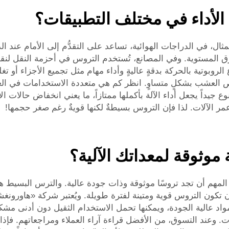
الأداء في مختلف التطبيقات؟
لمثال، في الدراجات الهوائية، تساعد على التقدُّم إلى الأمام عند
 المستوية. وفي المصانع، تُستخدم التروس في أحزمة النقل لنقل ا
ع الروبوتية بالحركة بدقةٍ عاليةٍ وأداء مهام مثل تجميع الأجزاء أ
 العشب بشكلٍ متساوٍ. انظر كم هي متعددة الاستخدامات في الع
ع جيداً يجعل أداء الآلة بأكملها ممتازاً، ما يعني انخفاض حالات 
عمر الآلات. لذا فإن التروس بسيطةٌ لكنها قويةٌ رغم صغر حجمها!
وثوقة لمعداتك الآلية؟
لمهم أن تجد تروسًا موثوقة وذات جودة عالية. والترس البسيط ه
كون التروس قوية ومتينة لفترة طويلة. ويُعتبر شركة «هاورونغش
اد عالية الجودة، ويمكنها تحمل الاستخدام الثقيل دون أدنى مشكلة
ات. وعند التسوق، من الأفضل قراءة آراء العملاء ومراجعاتهم. فإذا