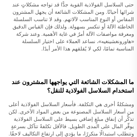
حتى السلاسل الفولاذية القوية جدًّا قد تواجه مشكلاتٍ عند
شرائها أحيانًا. ومن المشكلات الشائعة أن يجهل المشترون
المقاس أو النوع المناسب لآلاتهم. وقد لا تناسب السلسلة
الخاطئة الآلةَ أو تنكسر بسهولة. ولذلك فإن القياس الدقيق
ومعرفة مواصفات الآلة أمرٌ في غاية الأهمية. وعند شركة
«هاورونغشينغيه»، نساعد العملاء على اختيار السلسلة
المناسبة تمامًا، لكي لا يُقلقهم هذا الأمر أبدًا.
ما المشكلات الشائعة التي يواجهها المشترون عند
استخدام السلاسل الفولاذية للنقل؟
ومشكلةٌ أخرى هي التكلفة. فأسعار السلاسل الفولاذية أعلى
من أسعار السلاسل المصنوعة من بعض المواد الأخرى. لكن
تذكَّر أن إنفاق مبلغٍ إضافي بسيط على السلاسل الفولاذية
يوفِّر المال على المدى الطويل. فالأقل تكلفةً تتآكل بسرعةٍ
وتتطلب استبدالًا متكررًا، ما يؤدي إلى ارتفاع التكاليف لاحقًا.