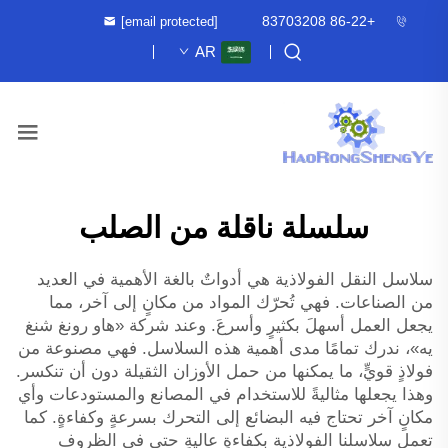
+86-22 83703208
[email protected]
AR
سلسلة ناقلة من الصلب
سلاسل النقل الفولاذية هي أدواتٌ بالغة الأهمية في العديد
من الصناعات. فهي تُحرّك المواد من مكانٍ إلى آخر، مما
يجعل العمل أسهلَ بكثيرٍ وأسرعَ. وعند شركة «هاو رونغ شنغ
يه»، ندرك تمامًا مدى أهمية هذه السلاسل. فهي مصنوعة من
فولاذٍ قويٍّ، ما يمكنها من حمل الأوزان الثقيلة دون أن تنكسر.
وهذا يجعلها مثاليةً للاستخدام في المصانع والمستودعات وأي
مكانٍ آخر تحتاج فيه البضائع إلى التحرك بسرعةٍ وكفاءةٍ. كما
تعمل سلاسلنا الفولاذية بكفاءةٍ عاليةٍ حتى في الظروف