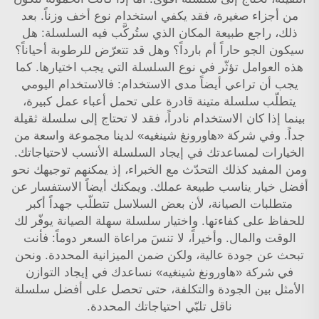
من أجزاء صغيرة، فقد يكفي استخدام نوع أخف وزناً. بعد
ذلك، راجع طبيعة المكان الذي ستُركَّب فيه السلسلة: هل
سيكون الجو حاراً أم بارداً؟ وهل قد تتعرّض للرطوبة أحياناً؟
هذه العوامل تؤثّر في نوع السلسلة التي يجب اختيارها. كما
يجب أن تراعي أيضاً مدى الاستخدام: فالاستخدام اليومي
يتطلّب سلسلة متينة قادرة على تحمل أعباء عمل كبيرة،
بينما إذا كان الاستخدام نادراً، فقد لا تحتاج إلى سلسلة ثقيلة
جداً. وفي شركة «هاورونغ شينغيه» لدينا مجموعة واسعة من
الخيارات لمساعدتك في إيجاد السلسلة الأنسب لاحتياجاتك.
ومن المفيد كذلك التحدّث مع الخبراء، إذ يمكنهم توجيهك نحو
أفضل خيار يناسب طبيعة عملك. ويمكنك أيضاً الاستفسار عن
متطلبات الصيانة، لأن بعض السلاسل تتطلّب جهداً أكبر
للحفاظ على كفاءتها. واختيار سلسلة سهلة الصيانة يوفّر لك
الوقت والمال. وأخيراً، لا تنسَ مراعاة السعر دوماً: فأنت
تبحث عن جودة عالية، ولكن ضمن الميزانية المحددة. ونحن
في شركة «هاورونغ شينغيه» نساعدك في إيجاد التوازن
الأمثل بين الجودة والتكلفة، حتى تحصل على أفضل سلسلة
ناقل تلبّي احتياجاتك المحددة.