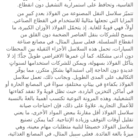
القاسية، وتحافظ على استمرارية التشغيل دون انقطاع.
تتميّز سلاسل النقل المصنوعة من الفولاذ بعددٍ كبيرٍ من
المزايا التي تجعلها مثاليةً للاستخدام في القطاع الصناعي.
أولاً، فهي قويةٌ للغاية. إذ يتحمّل الفولاذ الأوزان الكبيرة، ما
يسمح للشركات بنقل العناصر الضخمة دون القلق من
انقطاع السلسلة. فعلى سبيل المثال، في مصانع صناعة
السيارات، تحمل هذه السلاسل الأجزاء الثقيلة بين المحطات
دون أدنى مشكلة. كما أن عمرها الافتراضي طويلٌ جدًّا؛ إذ لا
يتآكل الفولاذ بسهولة، ويمكن للشركات استخدامها لسنواتٍ
عديدةٍ دون الحاجة إلى استبدالها بشكلٍ متكرر، مما يوفّر
التكاليف على المدى الطويل. وبجانب ذلك، تعمل سلاسل
الفولاذ بكفاءةٍ في بيئاتٍ مختلفةٍ، سواءً في المصانع الحارة أو
في أماكن التخزين الباردة، حيث تظل قويةً ولا تفقد كفاءتها
التشغيلية. وهذه المرونة النوعية تكتسب أهميةً بالغةً بالنسبة
للأعمال التجارية. علاوةً على ذلك، فإن احتياجات صيانة
سلاسل الفولاذ أقل مقارنةً ببعض المواد الأخرى، ما يعني
تقليل أوقات التوقف وزيادة الإنتاجية. كما يمكن تصنيع
سلاسل الفولاذ خصيصًا لتلبية متطلبات مهام معينة، وهي
ميزةٌ بالغة الفائدة. فعلى سبيل المثال، في المصانع الغذائية،