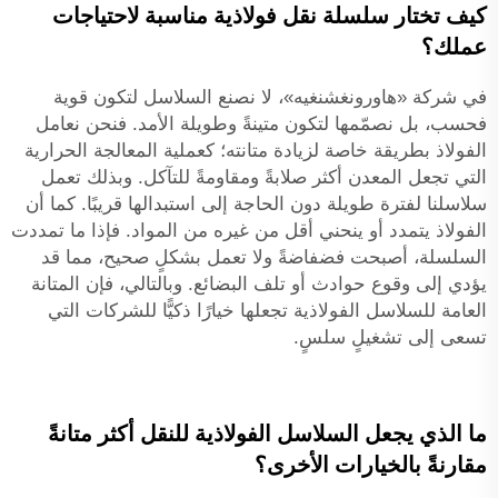
كيف تختار سلسلة نقل فولاذية مناسبة لاحتياجات
عملك؟
في شركة «هاورونغشنغيه»، لا نصنع السلاسل لتكون قوية
فحسب، بل نصمّمها لتكون متينةً وطويلة الأمد. فنحن نعامل
الفولاذ بطريقة خاصة لزيادة متانته؛ كعملية المعالجة الحرارية
التي تجعل المعدن أكثر صلابةً ومقاومةً للتآكل. وبذلك تعمل
سلاسلنا لفترة طويلة دون الحاجة إلى استبدالها قريبًا. كما أن
الفولاذ يتمدد أو ينحني أقل من غيره من المواد. فإذا ما تمددت
السلسلة، أصبحت فضفاضةً ولا تعمل بشكلٍ صحيح، مما قد
يؤدي إلى وقوع حوادث أو تلف البضائع. وبالتالي، فإن المتانة
العامة للسلاسل الفولاذية تجعلها خيارًا ذكيًّا للشركات التي
تسعى إلى تشغيلٍ سلسٍ.
ما الذي يجعل السلاسل الفولاذية للنقل أكثر متانةً
مقارنةً بالخيارات الأخرى؟