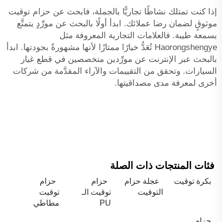
إذا كنت تمتلك نشاطًا تجاريًّا بالجملة، فابحث عن حزام توقيت
موثوقٍ لضمان رضا عملائك. ابدأ أولًا بالبحث عن مورِّدٍ يتمتَّع
بسمعة طيبة. فالعلامات التجارية المعروفة مثل
Haorongshengye تُعَدُّ خيارًا ممتازًا لأنها مشهورةٌ بجودتها. ابدأ
بالبحث عبر الإنترنت عن مورِّدين متخصصين في قطع غيار
السيارات. وتحقق من التقييمات والآراء المقدَّمة من شركات
أخرى لمعرفة مدى مصداقيتها.
فئات المنتجات ذات الصلة
بكرة توقيت
عجلة حزام
حزام
حزام
التوقيت
توقيت الـ
توقيت
PU
مطاطي
حزام