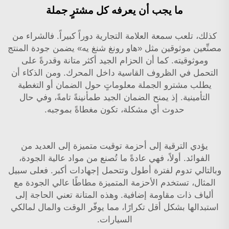
ما يجب أن يعرفه كل مشترٍ جملة
كذلك، تلعب سمعة العلامة التجارية دوراً كبيراً. فالشراء من
مصنِّعين موثوقين مثل «هاو رونغ شنغ يه» يضمن جودة المنتج
وموثوقيته. كما أن الحزام الجيد أكثر متانة وقدرةً على
التحمل في الظروف القاسية داخل المحرك. ومن الذكاء أن
يطلب مشترو الجملة معلوماتٍ حول الضمان أو التغطية
التأمينية. إذ يمنح الضمان الجيد طمأنينةً تامةً، وفي حال
حدوث أي مشكلة، تكون مغطاةً بموجبه.
يؤدي الترقية إلى أحزمة توقيت متميزة إلى العديد من
الفوائد. أولاً، فهي عادةً ما تُصنع من مواد عالية الجودة،
وبالتالي تدوم لفترة أطول وتتحمل إجهادات أكبر. فعلى سبيل
المثال، تستخدم الأحزمة المتميزة مطاطًا عالي الجودة مع
ألياف ذات مقاومة إضافية. وهذه المتانة تعني الحاجة إلى
استبدالها بشكل أقل تكرارًا، مما يوفّر الوقت والمال لمالكي
السيارات.