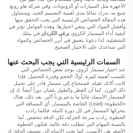
الأجهزة مثل السيارات أو الروبوتات. وفي شركة هاو رونغ
شنغ يه، ندرك تمامًا مدى أهمية التصميم الجيد. وستتناول
هذه المقالة الخصائص الرئيسية التي يجب التحقق منها
وأفضل المواد التي ينبغي اختيارها. وهذه العوامل تؤثر في
كيفية أداء المسمار الكروي
برغي الكردان
في بيئتك
التشغيلية. لذا دعونا نتعمق في أبرز الخصائص والمواد
التي تساعدك على الاختيار الصحيح.
السمات الرئيسية التي يجب البحث عنها
عند اختيار مسمار كروي، توجد بعض الخصائص التي
تكتسب أهمية كبيرة. أولاً، الحجم وقدرة التحميل. فإذا
كانت آلاتك ثقيلة، فستحتاج إلى مسمار قادر على تحمل
ذلك الوزن. كما أن القطر والطول يلعبان دوراً أيضاً؛ إذ إن
المسمار الأسمك غالباً ما يدعم وزناً أكبر. بعد ذلك، هناك
«الخطوة» (Lead) الخاصة بالمسمار، أي المسافة التي
يتحركها المسمار في كل دورة كاملة. فكلما زادت
الخطوة، زادت سرعة الحركة، لكن الدقة تنخفض. أما
بالنسبة للمهام التي تتطلب دقة عالية، فتكون الخطوة
الأصغر هي الأنسب. كما يجب الانتباه إلى تصنيف الدقة؛ إذ