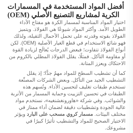
أفضل المواد المستخدمة في المسمارات
الكرية لمشاريع التصنيع الأصلي (OEM)
اختيار المواد المناسبة لمسمار الكرة هو مفتاح الأداء
الطويل الأمد. وأكثر المواد شيوعًا هي الفولاذ. ويتميز
الفولاذ بقوته وقدرته على تحمل الأحمال الثقيلة، ولذلك
فهو شائع الاستخدام في قطع الغيار الأصلية (OEM). لكن
أنواع الفولاذ تتفاوت؛ فبعض الدرجات يُعالَج لزيادة القوة
أو مقاومة التآكل. فمثلًا، يقلل الفولاذ المطلي بالكروم من
الاحتكاك ويعزز المتانة.
كما أن تشطيب السطح للمواد مهمٌ جدًّا؛ إذ يقلل
التشطيب الجيد من التآكل. وبعض الشركات المصنِّعة
تستخدم طبقات تغليف لتحسين الأداء. وتُسهم هذه
الطبقات في تحسين التزييت وحماية المسمار من الأتربة
والشوائب. وفي شركة «هاورونغشنغيه»، نستخدم مواد
عالية الجودة وتشطيبات دقيقة لضمان أداء ممتاز في
مختلف البيئات.
مسمار كروي مسحب على البارد
ويؤثر
الاختيار الصحيح للمواد والتشطيب تأثيرًا كبيرًا في
مشروعك.