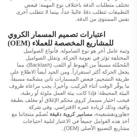
تختلف متطلبات الدقة باختلاف نوع المهمة: فبعض
التطبيقات تتطلب دقةً عاليةً جداً، بينما لا تتطلب أخرى
نفس المستوى من الدقة.
اعتبارات تصميم المسمار الكروي
للمشاريع المخصصة للعملاء (OEM)
وثمة عامل آخر هو نوع الصامولة. فأنواع الصواميل
المختلفة تؤثر في نعومة الحركة. وتقلل الصواميل
المُحمَّلة مسبقاً من الهبوط أو اللعب (Backlash)، مما
يجعل الحركة أكثر استقراراً. ومن الجيد أيضاً الاطلاع على
طريقة التشحيم: فبعض المسمارات تأتي مشحَّمة مسبقاً،
ما يوفِّر الوقت أثناء التركيب. وأخيراً، يجب مراعاة ظروف
البيئة المحيطة: فإذا كانت بيئة العمل ملوثة أو رطبة،
فيجب اختيار مسمار كروي محكم الإغلاق أو مغلف بطبقة
واقية، وذلك لزيادة عمره الافتراضي. وفي شركة
«هاورونغشنغيه»،
مسامير كروية دقيقة
نُصمِّم منتجاتنا مع
أخذ هذه العوامل جميعاً في الاعتبار لتلبية احتياجات
مشاريع التصنيع الأصلي (OEM).