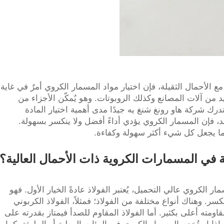
مع الأحمال الثقيلة، فإن اختيار مواد المسمار الكروي أمرٌ في غاية
د من آلات المصانع وكذلك الروبوتات. وهو يُمكّن الأجزاء من
رك شركة هاو رونغ شنغ يه جيدًا مدى أهمية اختيار المادة
مد، فإن المسمار الكروي يؤدي أداءً أفضل ولا ينكسر بسهولة.
مما يجعل كل شيء أكثر سهولة وكفاءة.
في المسمارات الكروية ذات الأحمال العالية؟
الكروي عالي التحميل، يُعتبر الفولاذ عادةً الخيار الأول. فهو
كسر. وهناك أنواع مختلفة من الفولاذ؛ فمثلاً، الفولاذ الكربوني
اومته أعلى بكثير. أما الفولاذ المقاوم للصدأ فيمتاز بقدرته على