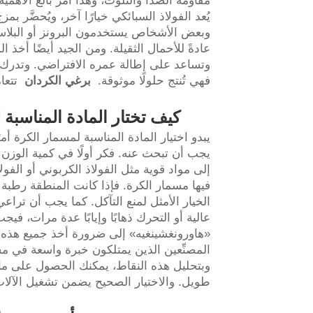
مقاومة الصدأ والتلوث، وهذا أمرٌ بالغ الأهمي
يُعد الفولاذ السبائكي خيارًا آخر، ويُحضَّر بم
وبعض الأشخاص يستخدمون البرونز أو البلاستي
عادةً للأحمال الثقيلة. ومن الجيد أيضًا أخذ ا
وتساعد على إطالة عمره الافتراضي. وتدرك ش
فهي تُنتج حلولًا موثوقة.
برغي الكردان
تتعا
كيف تختار المادة المناسب
يبدو اختيار المادة المناسبة لمسمار الكرة أم
يجب أن تبحث عنه. فكر أولًا في كمية الوزن ال
إلى مواد قوية مثل الفولاذ الكربوني أو الفولا
فيها مسمار الكرة. فإذا كانت المنطقة رطبة أ
الخيار الأمثل لمنع التآكل. كما يجب أن تراع
عالية أو التحرك ذهابًا وإيابًا عدة مرات، ف
«هاورونغشينغيه» إلى ضرورة أخذ جميع هذه الع
المصنِّعين الذين يمتلكون خبرة واسعة في م
وبتحليل هذه النقاط، يمكنك الحصول على مادة 
طويل. والاختيار الصحيح يضمن تشغيل الآلا