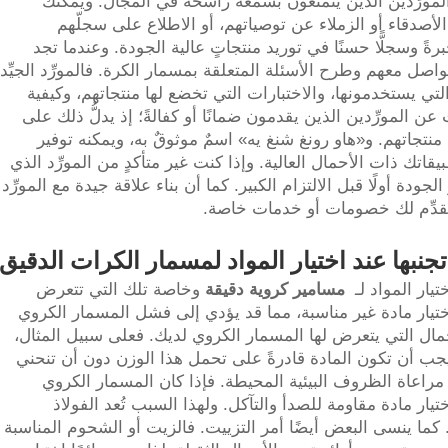
مورِّدين الذين يتمتَّعون بسمعة راسخة في المجال. ويمكنك
الأصدقاء أو الزملاء عن توصياتهم، أو الاطلاع على سجلّهم
رةً وسجلًّا حسنًا في توريد منتجاتٍ عالية الجودة. وعندما تجد
صل معهم وطرح الأسئلة المتعلقة بمسمار الكرة. فالمورِّد الجيِّد
لتي يستخدمونها، والاختبارات التي تخضع لها منتجاتهم، وكيفية
 المورِّدين الذين يقدمون ضمانًا أو كفالةً؛ إذ يدلُّ ذلك على
تجاتهم. و«هاو رونغ شنغ يه» اسمٌ موثوقٌ به، ويمكنه توفير
قاتك ذات الأحمال العالية. وإذا كنت غير متأكدٍ من المورِّد الذي
جودة أولًا قبل الالتزام الكبير. كما أن بناء علاقة جيدة مع المورِّد
يقدِّم لك خصومات أو خدمات خاصة.
جنبها عند اختيار المواد لمسمار الكرات الدقيق
يار المواد لـ
مسامير كروية دقيقة
وخاصة تلك التي تتعرض
تيار مادة غير مناسبة، مما قد يؤدي إلى فشل المسمار الكروي
أحمال التي يتعرض لها المسمار الكروي لديك. فعلى سبيل المثال،
يجب أن تكون المادة قادرةً على تحمل هذا الوزن دون أن تنحني
 مراعاة الظروف البيئية المحيطة. فإذا كان المسمار الكروي
تيار مادة مقاومة للصدأ والتآكل. ولهذا السبب تُعد الفولاذ
 كما ينسى البعض أيضًا أمر التزييت. فالزيت أو الشحوم المناسبة