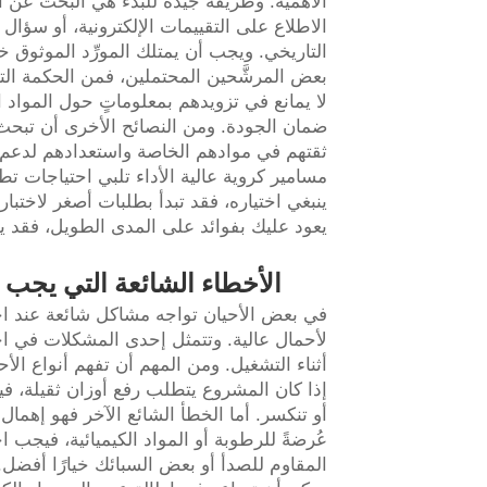
الأهمية. وطريقة جيدة للبدء هي البحث عن ال
الاطلاع على التقييمات الإلكترونية، أو سؤال 
التاريخي. ويجب أن يمتلك المورِّد الموثوق خب
بعض المرشَّحين المحتملين، فمن الحكمة التوا
لا يمانع في تزويدهم بمعلوماتٍ حول المواد ا
ضمان الجودة. ومن النصائح الأخرى أن تبحث عن
ثقتهم في موادهم الخاصة واستعدادهم لدعم من
مسامير كروية عالية الأداء تلبي احتياجات تطبي
ينبغي اختياره، فقد تبدأ بطلبات أصغر لاختبار ال
يعود عليك بفوائد على المدى الطويل، فقد 
الأخطاء الشائعة التي يجب ت
في بعض الأحيان تواجه مشاكل شائعة عند اخت
لأحمال عالية. وتتمثل إحدى المشكلات في اخ
أثناء التشغيل. ومن المهم أن تفهم أنواع ال
إذا كان المشروع يتطلب رفع أوزان ثقيلة، ف
أو تنكسر. أما الخطأ الشائع الآخر فهو إهمال
عُرضةً للرطوبة أو المواد الكيميائية، فيجب اخ
المقاوم للصدأ أو بعض السبائك خيارًا أفضل.