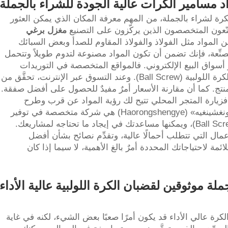
د مسامير الكرات عالية الجودة للشراء بالجملة
رة لشراء بالجملة، من المهم معرفة المكان الذي يمكن العثور
صنّعون المتخصصون الذين يركّزون على التصنيع
مغزل برغي
 المواد مثل الفولاذ والفولاذ المقاوم للصدأ وبعض السبائك
نِّعة، فإنك تضمن أن تكون المواد مصنوعة لتدوم طويلاً وتتحمل
هو أسواق البيع الإلكتروني. فالمواقع المتخصصة في التوريدات
الصناعية توفر خيارات عديدة لمادة قضبان الكرة اللولبية (Ball Screw). وعند التسوق عبر الإنترنت، تحقَّق من
نتج. كما أن مقارنة الأسعار أمرٌ مفيدٌ للحصول على أفضل صفقة.
 فزيارة المتجر المحلي تتيح لك رؤية المواد عن قرب وطرح
الأسئلة حول مقاومتها ومتانتها. شركة «هاورونغشينغيه» (Haorongshengye) هي شركة متخصصة في توفير
مواد عالية الجودة لقضبان الكرة اللولبية (Ball Screw)، ويمكنها مساعدتك في إيجاد ما تحتاجه لمشاريعك.
ال التي تتطلب أحمالًا عالية، وتقدِّم نصائح بشأن أفضل
لائمة لاحتياجاتك المحددة أمرٌ بالغ الأهمية، لا سيما إذا كان
جملة موثوقين لقضبان الكرة اللولبية عالية الأداء
لكرة عالي الأداء قد يكون أمرًا صعبًا بعض الشيء، لكنه في غاية