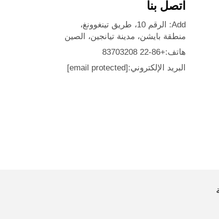
اتصل بنا
Add: الرقم 10، طريق تينغوونغ،
منطقة بايشن، مدينة تيانجين، الصين
هاتف:
+86-22 83703208
البريد الإلكتروني:
[email protected]