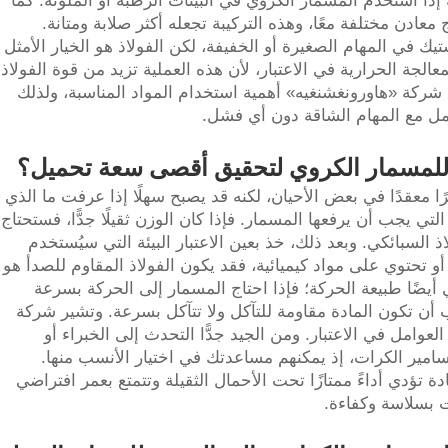
ة إذا استُخدم المسمار الكروي في البيئات الرطبة أو الملوثة. كما
زج معادن مختلفة معًا، وهذه التركيبة تجعله أكثر صلابة ومتانة.
ك في المهام الصغيرة أو الخفيفة، لكن الفولاذ هو الخيار الأمثل
لمعالجة الحرارية في الاعتبار، لأن هذه العملية تزيد من قوة الفولاذ
ركة «هاورونغشنغيه» أهمية استخدام المواد المناسبة، ولذلك
مل مع المهام الشاقة دون أي فشل.
ة للمسمار الكروي لتحقيق أقصى سعة تحميل؟
رًا معقدًا في بعض الأحيان، لكنه قد يصبح سهلًا إذا عرفت ما الذي
تي يجب أن يرفعها المسمار. فإذا كان الوزن ثقيلًا جدًّا، فستحتاج
ذ السبائكي. وبعد ذلك، خذ بعين الاعتبار البيئة التي سيُستخدم
و تحتوي على مواد كيميائية، فقد يكون الفولاذ المقاوم للصدأ هو
ي أيضًا طبيعة الحركة؛ فإذا احتاج المسمار إلى الحركة بسرعة
يجب أن تكون المادة مقاومة للتآكل ولا تتآكل بسرعة. وتشير شركة
وامل في الاعتبار. ومن الجيد جدًّا التحدث إلى الخبراء أو
سامير الكرات، إذ يمكنهم مساعدتك في اختيار الأنسب منها.
تؤدي أداءً ممتازًا تحت الأحمال الثقيلة وتتمتع بعمر افتراضي
ت بسلاسة وكفاءة.