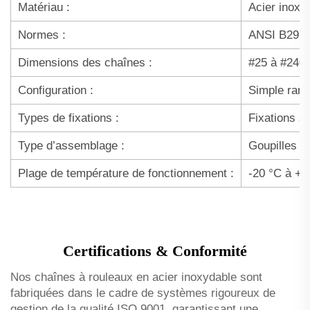
Matériau :
Acier inoxy
Normes :
ANSI B29.1 
Dimensions des chaînes :
#25 à #240 
Configuration :
Simple rang
Types de fixations :
Fixations s
Type d’assemblage :
Goupilles r
Plage de température de fonctionnement :
-20 °C à +20
Certifications & Conformité
Nos chaînes à rouleaux en acier inoxydable sont
fabriquées dans le cadre de systèmes rigoureux de
gestion de la qualité ISO 9001, garantissant une