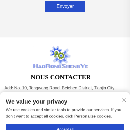
Envoyer
NOUS CONTACTER
Add: No. 10, Tengwang Road, Beichen District, Tianjin City,
Chine
We value your privacy
Tél. :
+86-22 83703208
We use cookies and similar tools to provide our services. If you
E-mail :
[email protected]
don't want to accept all cookies, click Personalize cookies.
Accept all