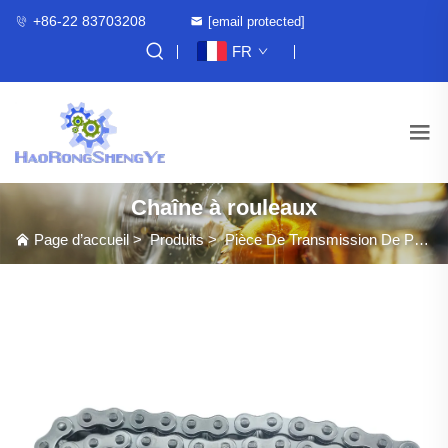
+86-22 83703208
[email protected]
FR
Chaîne à rouleaux
Page d’accueil
>
Produits
>
Pièce De Transmission De Puissance