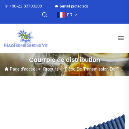
+86-22 83703208
[email protected]
FR
Courroie de distribution
Page d’accueil
>
Produits
>
Pièce De Transmission De Puissance