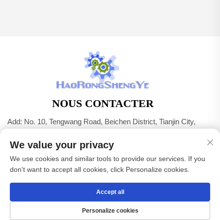
NOUS CONTACTER
Add: No. 10, Tengwang Road, Beichen District, Tianjin City,
Chine
We value your privacy
Tél. :
+86-22 83703208
We use cookies and similar tools to provide our services. If you
E-mail :
[email protected]
don't want to accept all cookies, click Personalize cookies.
Accept all
Droits d'auteur © Tianjin Haorongshengye Electrical Equipment
Co.,Ltd. Tous droits réservés -
Politique de confidentialité
Personalize cookies