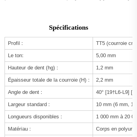
Spécifications
Profil :
TT5 (courroie cra
Le ton:
5,00 mm
Hauteur de dent (hg) :
1,2 mm
Épaisseur totale de la courroie (H) :
2,2 mm
Angle de dent :
40° [19†L6-L9] [8
Largeur standard :
10 mm (6 mm, 12
Longueurs disponibles :
1 000 mm à 20 00
Matériau :
Corps en polyurét