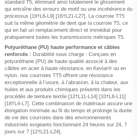
standard T5, éliminant ainsi totalement le glissement
qui entraîne des erreurs de motif ou une incohérence du
processus [19†L6-L9] [16†L21-L27]. La courroie TT5
suit la même géométrie de dent que la courroie T5, ce
qui en fait un remplacement direct et immédiat pour
pratiquement toutes les transmissions métriques T5.
Polyuréthane (PU) haute performance et câbles
renforcés :
Durabilité sous charge : Conçues en
polyuréthane (PU) de haute qualité associé à des
câbles en acier à haute résistance, en Kevlar® ou en
nylon, nos courroies TT5 offrent une résistance
exceptionnelle à l’usure, à l’abrasion, à la chaleur, aux
huiles et aux produits chimiques présents dans les
procédés de teinture textile [12†L11-L14] [10†L8-L11]
[18†L4-L7]. Cette combinaison de matériaux assure une
élongation minimale au fil du temps et prolonge la durée
de vie des courroies dans des environnements
industriels exigeants fonctionnant 24 heures sur 24, 7
jours sur 7 [12†L21-L24].