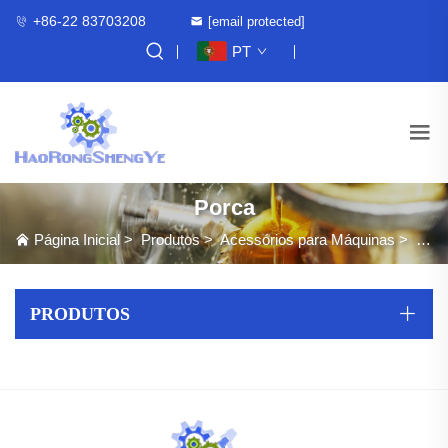
+86-22 83703208
[email protected]
PT
Porca
Página Inicial
>
Produtos
>
Acessórios para Máquinas
>
Porc
PRODUTOS