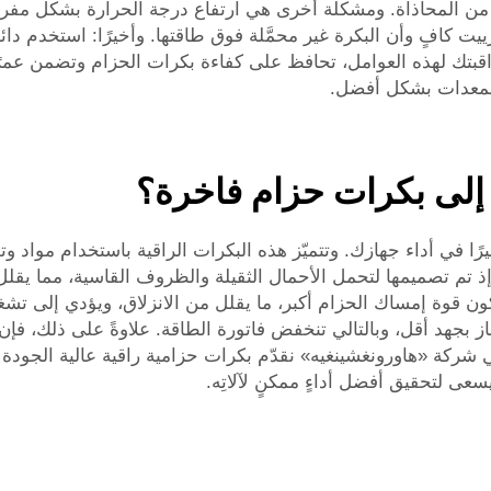
المحاذاة. ومشكلة أخرى هي ارتفاع درجة الحرارة بشكل مفرط؛ ف
يت كافٍ وأن البكرة غير محمَّلة فوق طاقتها. وأخيرًا: استخدم دائ
وبمراقبتك لهذه العوامل، تحافظ على كفاءة بكرات الحزام وتضمن عمر
المعدات بشكل أفضل.
ية إلى بكرات حزام فاخرة؟
يرًا في أداء جهازك. وتتميّز هذه البكرات الراقية باستخدام مواد وت
ة؛ إذ تم تصميمها لتحمل الأحمال الثقيلة والظروف القاسية، مما يقل
كون قوة إمساك الحزام أكبر، ما يقلل من الانزلاق، ويؤدي إلى تشغي
از بجهد أقل، وبالتالي تنخفض فاتورة الطاقة. علاوةً على ذلك، فإن 
ي شركة «هاورونغشينغيه» نقدّم بكرات حزامية راقية عالية الجودة 
سعى لتحقيق أفضل أداءٍ ممكنٍ لآلاتِه.