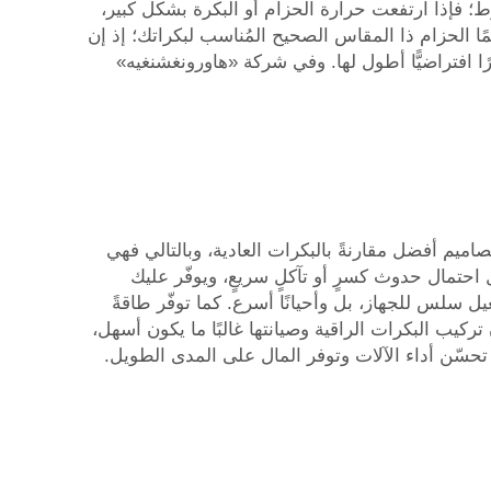
إذا ارتفعت حرارة الحزام أو البكرة بشكل كبير،
مًا الحزام ذا المقاس الصحيح المُناسب لبكراتك؛ إذ إن
ًا افتراضيًّا أطول لها. وفي شركة «هاورونغشنغيه»
صاميم أفضل مقارنةً بالبكرات العادية، وبالتالي فهي
ل احتمال حدوث كسرٍ أو تآكلٍ سريعٍ، ويوفّر عليك
ل سلس للجهاز، بل وأحيانًا أسرع. كما توفّر طاقةً
تركيب البكرات الراقية وصيانتها غالبًا ما يكون أسهل،
تحسّن أداء الآلات وتوفر المال على المدى الطويل.