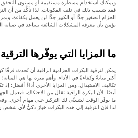
ويمكنك استخدام مسطرة مستقيمة أو مستوى للتحقق من 
فقد يتسبب ذلك في تلف المكونات. لذا تأكَّد من أن التزي
الحزام الصغير جدًّا أو الكبير جدًّا لن يعمل بكفاءة. 
نؤمن بأن معرفة المشكلات الشائعة تساعد في صيانة 
ما المزايا التي يوفّرها الترق
يمكن لترقية البكرات الحزامية الراقية أن تُحدث فرقًا كب
أكثر متانةً وكفاءةً في الأداء. وأهم ميزة لها هي المتان
تكاليف الاستبدال. ومن المزايا الأخرى أداءٌ أفضل؛ إذ ت
أيضًا، لأن البكرة الراقية تقلل من الاحتكاك، فيعمل الجه
ما يوفّر الوقت ليتسنّى لك التركيز على مهام أخرى. وف
لذا فإن الترقية إلى هذه البكرات خيارٌ ذكيٌّ لأي شخص ي