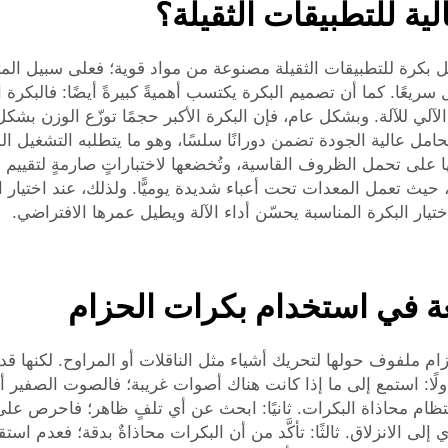
ية للتطبيقات الثقيلة؟
كرة للتطبيقات الثقيلة مصنوعة من مواد قوية؛ فعلى سبيل المثال، 
سريعًا. كما أن تصميم البكرة يكتسب أهميةً كبيرةً أيضًا: فالبكرة 
لآلي للآلة. وبشكل عام، فإن البكرة الأكبر حجمًا توزّع الوزن بشكل
محامل عالية الجودة تضمن دورانًا سلسًا، وهو ما يتطلبه التشغيل ا
 على تحمل الظروف القاسية، وتُخضعها لاختباراتٍ صارمةٍ لتقييم أ
ت، حيث تعمل المعدات تحت أعباء شديدة يوميًّا. ولذلك، عند اختيا
يار البكرة المناسبة يحسّن أداء الآلة ويطيل عمرها الافتراضي.
عة في استخدام بكرات الحزام
 ملفوف حولها لتحريك أشياء مثل الناقلات أو المراوح. لكنها قد ت
لًا: استمع إلى ما إذا كانت هناك أصوات غريبة؛ فالصوت الصفير أو
ظام محاذاة البكرات. ثانيًا: ابحث عن أي تلفٍ ظاهر؛ فاحرص عل
ؤدي إلى الانزلاق. ثالثًا: تأكَّد من أن البكرات محاذاةٌ بدقة؛ فعدم 