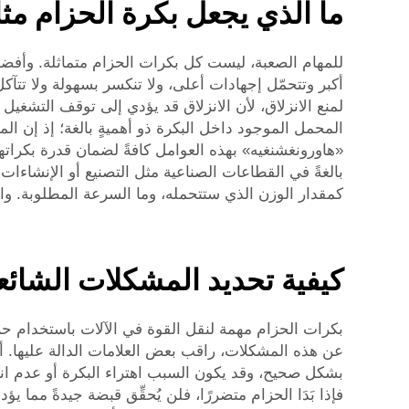
ما الذي يجعل بكرة الحزام مثال
للمهام الصعبة، ليست كل بكرات الحزام متماثلة. وأفضل ب
أكبر وتتحمّل إجهادات أعلى، ولا تنكسر بسهولة ولا تتآكل 
لمنع الانزلاق، لأن الانزلاق قد يؤدي إلى توقف التشغيل ا
المحمل الموجود داخل البكرة ذو أهميةٍ بالغة؛ إذ إن ال
«هاورونغشنغيه» بهذه العوامل كافةً لضمان قدرة بكراتها
بالغةً في القطاعات الصناعية مثل التصنيع أو الإنشاءا
كمقدار الوزن الذي ستتحمله، وما السرعة المطلوبة. واخت
كيفية تحديد المشكلات الشائ
بكرات الحزام مهمة لنقل القوة في الآلات باستخدام حزام
عن هذه المشكلات، راقب بعض العلامات الدالة عليها. أو
بشكل صحيح، وقد يكون السبب اهتراء البكرة أو عدم انت
فإذا بَدَا الحزام متضررًا، فلن يُحقِّق قبضة جيدةً مما ي