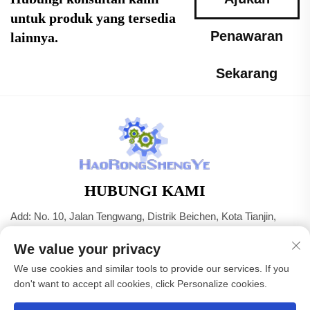
untuk produk yang tersedia
Penawaran
lainnya.
Sekarang
HUBUNGI KAMI
Add: No. 10, Jalan Tengwang, Distrik Beichen, Kota Tianjin,
Tiongkok
We value your privacy
Telp:
+86-22 83703208
We use cookies and similar tools to provide our services. If you
Surel:
[email protected]
don't want to accept all cookies, click Personalize cookies.