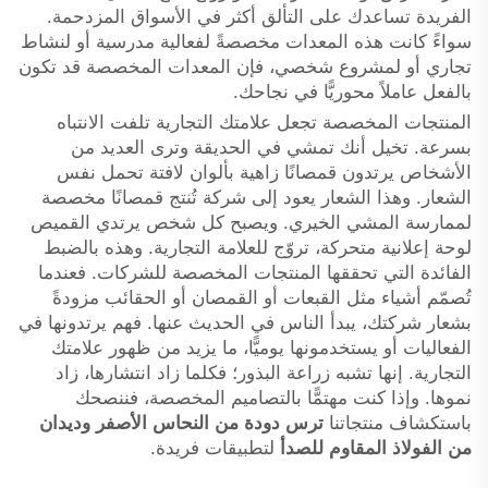
الفريدة تساعدك على التألق أكثر في الأسواق المزدحمة.
سواءً كانت هذه المعدات مخصصةً لفعالية مدرسية أو لنشاط
تجاري أو لمشروع شخصي، فإن المعدات المخصصة قد تكون
بالفعل عاملاً محوريًّا في نجاحك.
المنتجات المخصصة تجعل علامتك التجارية تلفت الانتباه
بسرعة. تخيل أنك تمشي في الحديقة وترى العديد من
الأشخاص يرتدون قمصانًا زاهية بألوان لافتة تحمل نفس
الشعار. وهذا الشعار يعود إلى شركة تُنتج قمصانًا مخصصة
لممارسة المشي الخيري. ويصبح كل شخص يرتدي القميص
لوحة إعلانية متحركة، تروّج للعلامة التجارية. وهذه بالضبط
الفائدة التي تحققها المنتجات المخصصة للشركات. فعندما
تُصمّم أشياء مثل القبعات أو القمصان أو الحقائب مزودةً
بشعار شركتك، يبدأ الناس في الحديث عنها. فهم يرتدونها في
الفعاليات أو يستخدمونها يوميًّا، ما يزيد من ظهور علامتك
التجارية. إنها تشبه زراعة البذور؛ فكلما زاد انتشارها، زاد
نموها. وإذا كنت مهتمًّا بالتصاميم المخصصة، فننصحك
باستكشاف منتجاتنا
ترس دودة من النحاس الأصفر وديدان
من الفولاذ المقاوم للصدأ
لتطبيقات فريدة.