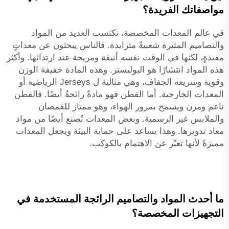
مواصفاتك الفريدة؟
في عالم المعدات المخصصة، تكتسب العديد من المواد
والتصاميم المثيرة شعبيةً متزايدة. فالناس يبحثون عن معداتٍ
مفيدةٍ، لكنها في الوقت نفسه أنيقة ومريحة عند ارتدائها. وأكثر
هذه المواد انتشارًا هو البوليستر. وهذه المادة خفيفة الوزن
وقوية وسريعة الجفاف، وهي مثالية ل Jerseys الرياضية أو
المعدات الخارجية. أما القطن فهو مادةٌ رائجةٌ أيضًا. فالقطن
ناعم ومرن ويسمح بمرور الهواء، وهو ممتاز للقمصان
والملابس غير الرسمية. وبعض المعدات تُصنع أيضًا من مواد
معاد تدويرها. وهذا يساعد على حماية البيئة ويجعل المعدات
مميزةً لأنها تعبِّر عن الاهتمام بالكوكب.
ما أحدث المواد والتصاميم الرائجة المستخدمة في
التجهيزات المخصصة؟