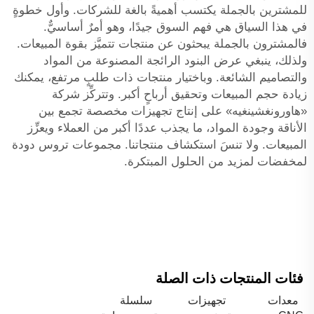
للمشترين بالجملة يكتسب أهميةً بالغة للشركات. وأول خطوةٍ
في هذا السياق هي فهم السوق جيدًا، وهو أمرٌ أساسيٌّ.
فالمشترون بالجملة يبحثون عن منتجات تتميَّز بقوة المبيعات.
ولذلك، ينبغي عرض البنود الرائجة المصنوعة من المواد
والتصاميم الشائعة. وباختيار منتجات ذات طلبٍ مرتفع، يمكنك
زيادة حجم المبيعات وتحقيق أرباحٍ أكبر. وتتركِّز شركة
«هاورونغشينغيه» على إنتاج تجهيزات مخصصة تجمع بين
الأناقة وجودة المواد، ما يجذب عددًا أكبر من العملاء ويعزِّز
المبيعات. ولا تنسَ استكشاف منتجاتنا.
مجموعات تروس دودة
لمخفضات
لمزيد من الحلول المبتكرة.
فئات المنتجات ذات الصلة
معدات
تجهيزات
سلسلة