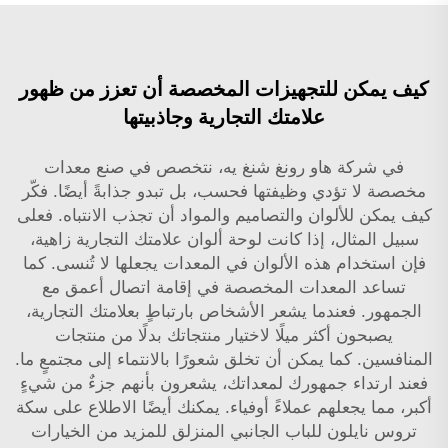
كيف يمكن للتجهيزات المخصصة أن تعزز من ظهور
علامتك التجارية وجاذبيتها
في شركة هاو رونغ شنغ يه، نتخصص في صنع معدات
مخصصة لا تؤدي وظيفتها فحسب، بل تبدو جذابةً أيضًا. فكّر
كيف يمكن للألوان والتصاميم والمواد أن تجذب الانتباه. فعلى
سبيل المثال، إذا كانت لوحة ألوان علامتك التجارية زاهية،
فإن استخدام هذه الألوان في المعدات يجعلها لا تُنسى. كما
تساعد المعدات المخصصة في إقامة اتصال أعمق مع
الجمهور. فعندما يشعر الأشخاص بارتباطٍ بعلامتك التجارية،
يصبحون أكثر ميلًا لاختيار منتجاتك بدلًا من منتجات
المنافسين. كما يمكن أن تخلق شعورًا بالانتماء إلى مجتمعٍ ما.
فعند ارتداء جمهورك لمعداتك، يشعرون بأنهم جزءٌ من شيءٍ
أكبر، مما يجعلهم عملاءً أوفياء. يمكنك أيضًا الاطلاع على
سكة
تروس نايلون للباب الجانبي المنزلق
للمزيد من الخيارات