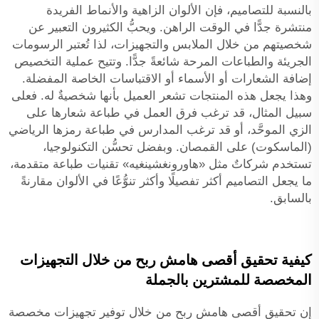
بالنسبة للتصاميم، فإن الألوان الزاهية والأنماط الفريدة
منتشرة جدًّا في الوقت الراهن. ويحبُّ الكثيرون التعبير عن
شخصيتهم من خلال الملابس والتجهيزات، لذا تُعتبر الرسومات
الجريئة والطباعات المرحة شائعةً جدًّا. وتتيح عملية التخصيص
إضافة الشعارات أو الأسماء أو الاقتباسات الخاصة المفضلة.
وهذا يجعل هذه المنتجات تشعر العميل بأنها شخصيةٌ له. فعلى
سبيل المثال، قد ترغب فرق العمل في طباعة شعارها على
الزي الموحَّد، أو قد ترغب المدارس في طباعة رمزها الرياضي
(الماسكوت) على القمصان. وبفضل تحسُّن التكنولوجيا،
تستخدم شركاتٌ مثل «هاورونغشينغيه» تقنيات طباعة متقدمة،
ما يجعل التصاميم أكثر تفصيلًا وأكثر تنوُّعًا في الألوان مقارنةً
بالسابق.
كيفية تحقيق أقصى هامش ربح من خلال التجهيزات
المخصصة للمشترين بالجملة
إن تحقيق أقصى هامش ربح من خلال توفير تجهيزات مخصصة