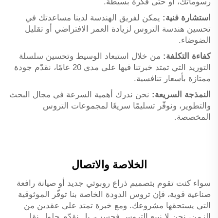
رسوماتك، أو حتى فكرة بسيطة.
استشارة فنية:
يمكن لفريق الهندسة لدينا مساعدتك في
تحسين هندسة التروس لزيادة العمر الافتراضي أو تقليل
الضوضاء.
كفاءة التكلفة:
من خلال استبعاد الوسيط وتحسين سلسلة
التوريد التي تمتد خبرتنا فيها على مدى 20 عامًا، نقدّم جودة
ممتازة بأسعار تنافسية.
النمذجة السريعة:
نحن ندرك أهمية السرعة في مجال البحث
والتطوير، ونوفّر تسليمًا سريعًا لمجموعات التروس
المخصصة.
الخلاصة والاتصال
سواء كنت تقوم بتصميم ذراع روبوتي جديد أو صيانة رافعة
صناعية قوية، فإن تروس الدودة الخاصة بنا توفّر الموثوقية
التي يستحقها مشروعك. ومع خبرة تمتد على عقدين من
الزمن، نحن لا نبيع التروس فحسب، بل نقدّم حلول نقل