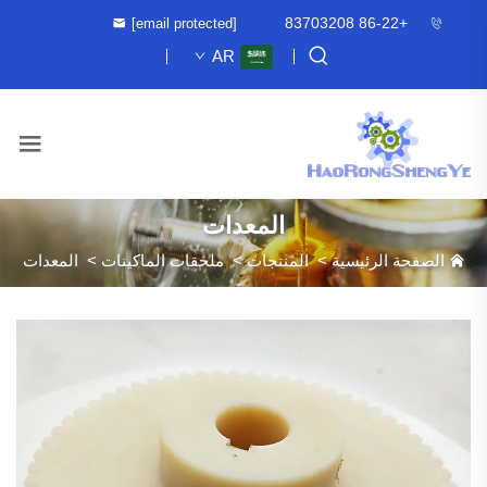
+86-22 83703208
[email protected]
AR
المعدات
الصفحة الرئيسية
>
المنتجات
>
ملحقات الماكينات
>
المعدات