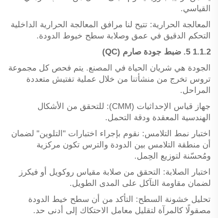
القياسي.
المعالجة الحرارية: تتيح لنا مرافق المعالجة الحرارية الداخلية
التحكم الدقيق في عمق وصلابة سطح خيوط الدودة.
1.1.2 5. ضبط جودة صارم (QC)
الجودة هي شريان الحياة في المصنع. يتم فحص كل مجموعة
تروس تخرج من منشأتنا من خلال عملية تفتيش متعددة
المراحل.
جهاز قياس الإحداثيات (CMM): للتحقق من الأشكال
الهندسية المعقدة ودقة التحمل.
اختبار نمط التلامس: نقوم بإجراء اختبارات "التلوين" لضمان
أن منطقة التلامس بين الدودة والترس تكون مركزية
ومُحسّنة لتوزيع الحِمل.
اختبار الصلابة: التحقق من صلابة مقياس روكويل أو فيكرز
لضمان مقاومة التآكل على المدى الطويل.
تحليل خشونة السطح: التأكد من أن سطح خيط الدودة
مصقولًا كالمرآة لتقليل معامل الاحتكاك إلى أدنى حد.