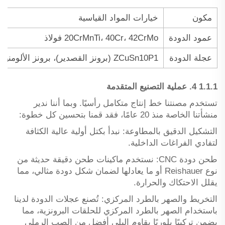
مكون
خيارات المواد القياسية
عمود الدودة
20CrMnTi، 40Cr، 42CrMo فولاذ
عجلة الدودة
ZCuSn10P1 (برونز القصدير)، برونز الألومنيوم، النايلون
1.1.1 4. عملية التصنيع المتقدمة
تستخدم مصنتنا خط إنتاج متكامل رأسيًا. وبما أننا ندير
منشأتنا الخاصة منذ 20 عامًا، فقد قمنا بتحسين كل خطوة:
التشكيل الدقيق بالمطاوعة: نبدأ بكتل أولية عالية الكثافة
لتفادي الفراغات الداخلية.
طحن دودة CNC: نستخدم ماكينات طحن دقيقة حديثة من
نوع Reishauer أو ما يعادلها لضمان شكل دودة مثالي، مما
يقلل الاحتكاك والحرارة.
التخريط والصهر بالطرد المركزي: تُصنع عجلات الدودة لدينا
باستخدام الصهر بالطرد المركزي للحلقات البرونزية، مما
يضمن تركيبًا بلوريًا يقاوم البلى أفضل من الصب الرملي