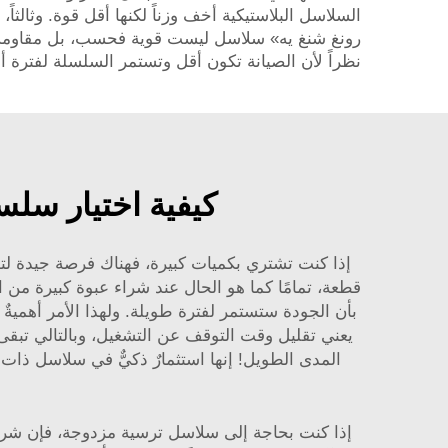
السلاسل البلاستيكية أخف وزناً لكنها أقل قوة. وثالث
رونغ شنغ يه» سلاسل ليست قوية فحسب، بل مقاومة جيدا
نظراً لأن الصيانة تكون أقل وتستمر السلسلة لفترة
كيفية اختيار سلس
إذا كنت تشتري بكميات كبيرة، فهناك فرصة جيدة لتو
قطعة، تمامًا كما هو الحال عند شراء عبوة كبيرة من 
بأن الجودة ستستمر لفترة طويلة. ولهذا الأمر أهميةٌ
يعني تقليل وقت التوقف عن التشغيل، وبالتالي تبقى ال
المدى الطويل! إنها استثمارٌ ذكيٌّ في سلاسل ذات
إذا كنت بحاجة إلى سلاسل ترسية مزدوجة، فإن شركة «