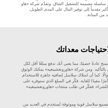
ختار سلسلة مصممة للتشغيل الشاق. وتقدِّم شركة «هاو
كبر مقدماً إلى توفير المال على المدى الطويل،
 من المتانة.
احتياجات معداتك
 عادةً خصمًا، مما يعني أنك تدفع مبلغًا أقل لكل
 بالتأكيد. ومن شركة «هاورونغشينغيه» يمكنك الوثوق
الًا. كما أن امتلاك سلاسل إضافية جاهزة للاستخدام
رًا مفيدًا للغاية. فكّر في المبلغ الذي ستوفره على
ط للشراء، ففكّر في طلب منتجات «هاورونغشينغيه»
 بتصنيع سلاسل قوية وموثوقة تُستخدم في العديد من