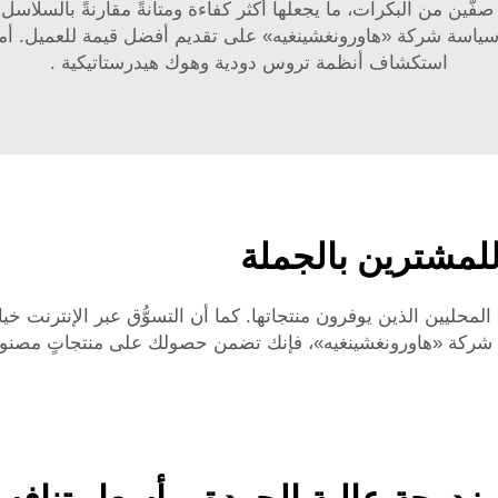
 صفَّين من البكرات، ما يجعلها أكثر كفاءة ومتانةً مقارنةً بالسل
ز سياسة شركة «هاورونغشينغيه» على تقديم أفضل قيمة للعميل. أما
استكشاف
أنظمة تروس دودية وهوك هيدرستاتيكية
.
للمشترين بالجملة
محليين الذين يوفرون منتجاتها. كما أن التسوُّق عبر الإنترنت خيارٌ ج
 شركة «هاورونغشينغيه»، فإنك تضمن حصولك على منتجاتٍ مصنوعةٍ ب