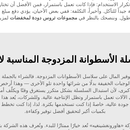
اً، تكرار الاستخدام: فإذا كانت تعمل باستمرار، فمن الأفضل أن ت
ً للتآكل. وأخيراً، التكلفة: ففي بعض الأحيان، يؤدي دفع مبلغ أ
 أطول. وننصحك بالنظر في
مجموعات تروس دودة لمخفضات
لمزيد
لة الأسطوانة المزدوجة المناسبة ل
فير المال على سلاسل الأسطوانات المزدوجة. فالشراء بالجملة يمنح
الوجبات الخفيفة بدلًا من شرائها واحدة تلو الأخرى — وهذا أرخص
 كبرى، لأن استبدال السلسلة بشكل متكرر يستغرق وقتًا ويكلّف أمو
آلات تعمل باستمرار وتظل الإنتاجية عالية. وللشركات، يُعد هذا أم
 جودة عالية، خاصةً إذا كنت تستخدمها بكثرة. لذا، إذا كنت تخط
بكميات أكبر لتحقيق أفضل توفير وكفاءة.
هاورونغشينغيه» تُعد خيارًا ممتازًا للبدء. وتُعرف هذه الشركة