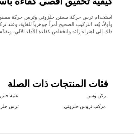
كيفية تحقيق أقصى كفاءة باست
استخدام ترس حركة مسنن حلزوني وترس حركة مسنن دوّار 
وأولاً، يُعد التركيب الصحيح أمراً جوهرياً للغاية. وعند 
ذلك إلى اهتراء زائد وانخفاض كفاءة الأداء الآلي. وتقدِّم
فئات المنتجات ذات الصلة
ركن وسن
عتبة حلزو
مركب تروس حلزوني
ترس حلزو