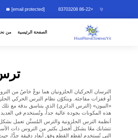
[email protected]
+86-22 83703208
الصفحة الرئيسية
من نح
ترس 
الترسان الحركيان الحلزونيان هما نوعٌ خاصٌ من التر
أو قفزات مفاجئة. ويتكوّن نظام الترس الحركي الحلزون
«البيون» (الترس الدائري) الذي يتناسق بدقة مع تلك الأ
هذه المكونات بجودة عالية جداً، وتُستخدم في العديد 
أنظمة الترس الحلزونية والترس المُسنَّن تعمل بشكل مم
التي تُستخدم لقطع القطع وفق أبعاد دقيقة جدًّا، حيث