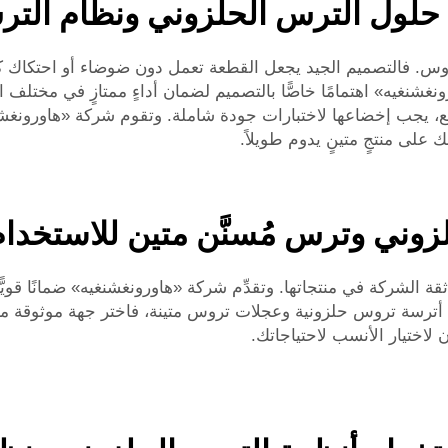
حلول الترس الحلزوني ونظام الترس
. فالتصميم الجيد يجعل القطعة تعمل دون ضوضاء أو احتكاك كبيري
غيه» اهتمامًا خاصًّا بالتصميم لضمان أداءٍ ممتازٍ في مختلف الظر
يجب إخضاعها لاختبارات جودة شاملة. وتقوم شركة «هاورونغشنغي
 على منتجٍ متينٍ يدوم طويلاً.
وني وترس مُسنَّن متين للاستخدام
ة الشركة في منتجاتها. وتقدِّم شركة «هاورونغشنغيه» ضمانًا قوي
ن أترسة تروس حلزونية وعجلات تروس متينة، فاختر جهة موثوقة 
لاختيار الأنسب لاحتياجاتك.