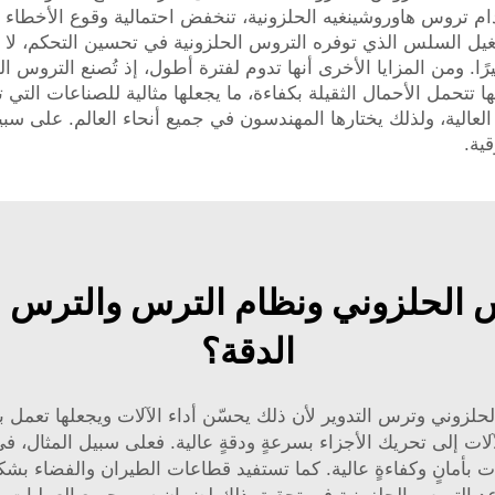
ام تروس هاوروشينغيه الحلزونية، تنخفض احتمالية وقوع الأخطاء ب
غيل السلس الذي توفره التروس الحلزونية في تحسين التحكم، لا س
ا. ومن المزايا الأخرى أنها تدوم لفترة أطول، إذ تُصنع التروس الح
نها تتحمل الأحمال الثقيلة بكفاءة، ما يجعلها مثالية للصناعات الت
ت العالية، ولذلك يختارها المهندسون في جميع أنحاء العالم. على سب
ية.
الحلزوني ونظام الترس والترس المُ
الدقة؟
ترس الترس الحلزوني وترس التدوير لأن ذلك يحسّن أداء الآلات ويجعلها ت
لات إلى تحريك الأجزاء بسرعةٍ ودقةٍ عالية. فعلى سبيل المثال، 
ت بأمانٍ وكفاءةٍ عالية. كما تستفيد قطاعات الطيران والفضاء بشك