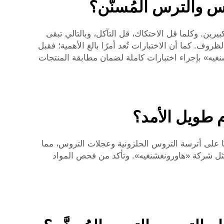
 والترس المُسنَّن؟
ن. وكلما قل الاحتكاك، قل التآكل، وبالتالي تبقى
وف. كما أن الاختبارات تُعد أمرًا بالغ الأهمية؛ فقبل
ه» بإجراء اختبارات كاملة لضمان مطابقة المنتجات
 طويل الأمد؟
ًّا على أترسة التروس الحلزونية وعجلات التروس، مما
مثل شركة «هاورونغشنغيه». وتأكد من فحص المواد