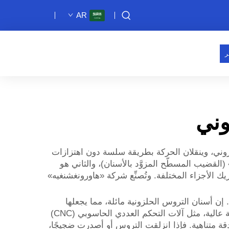
AR
ر
وني
لزوني، وينقلان الحركة بطريقة سلسة دون اهتزازات
القضيب المسطّح المزوَّد بالأسنان)، والثاني هو
ريك الأجزاء المختلفة. وتُصنِّع شركة «هاورونغشنغيه»
 إن أسنان التروس الحلزونية مائلة، مما يجعلها
تتشابك معًا بشكل أفضل بكثير من التروس ذات الأسنان المستقيمة. وهذه الخاصية بالغة الأهمية للآلات التي تتطلب دقة عالية، مثل آلات التحكم العددي الحاسوبي (CNC)
قة متناهية. فإذا انزلقت التروس أو أصدرت ضجيجًا،