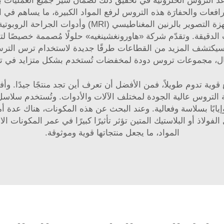
عد التروس الحلزونية في تحقيق ذلك لضمان سير جميع العمليات ب
افعات والحفارَة هذه التروس لرفع المواد الكبيرة، ما يساهم في 
الصناعة الطبية التروس الحلزونية في أجهزة مثل أجهزة ال
الدقيقة. وتقدّم شركة «هاورونغشينغيه» حلولًا مُصممة خصيصًا لت
، سيكتشف المزيد من القطاعات طرقًا جديدة لاستخدام ترس الترس 
ال،
مجموعات تروس دودة لمخفضات
تُستخدم بشكل متزايد في ت
 قوية تدوم طويلاً، فمن الأفضل أن تعرف أين تجد منتجًا جيدًا. و
يع أنظمة التروس عالية الجودة لمختلف الآلات والأدوات. وتُستخدم سلاس
 وإيابًا بسلاسة وفعالية. وعند البحث عن هذه المكونات، هناك عدة أم
المواد، ما يجعل منتجاتها قوية وموثوقة.