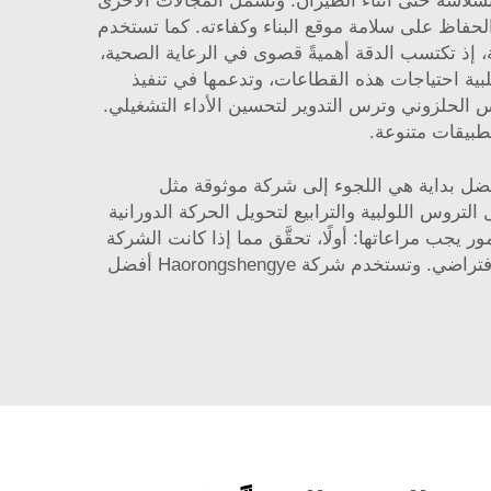
سلاسة حتى أثناء الطيران. وتشمل المجالات الأخرى
الحفاظ على سلامة موقع البناء وكفاءته. كما تستخدم
تصوير بالرنين المغناطيسي (MRI) وأدوات الجراحة الروبوتية، إذ تكتسب الدقة أهميةً قصوى في الرعاية الصحية،
لبية احتياجات هذه القطاعات، وتدعمها في تنفيذ
الحلزوني وترس التدوير لتحسين الأداء التشغيلي.
طبيقات متنوعة.
أفضل بداية هي اللجوء إلى شركة موثوقة مثل
ل التروس اللولبية والترابيع لتحويل الحركة الدورانية
ور يجب مراعاتها: أولًا، تحقَّق مما إذا كانت الشركة
تستخدم مواد عالية الجودة؛ إذ إن المواد القوية مثل الفولاذ أو البلاستيك المتين تؤثر تأثيرًا كبيرًا في عمر المكونات الافتراضي. وتستخدم شركة Haorongshengye أفضل