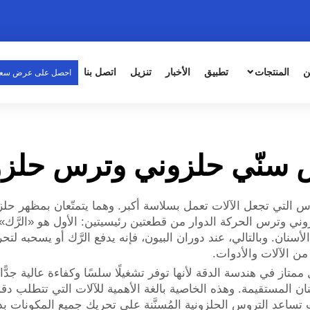
ن
المنتجات
تطبيق
الأخبار
تنزيل
اتصل بنا
احصل على عرض سع
سنّي حلزوني وترس حلز
وس التي تجعل الآلات تعمل بسلاسة أكبر. وهما يتمتّعان بمظهر ح
ي وترس الحركة الدوار من قطعتين رئيسيتين: الأول هو «الرَّك» (
سنان. وبالتالي، عند دوران البيون، فإنه يدفع الرَّك أو يسحبه لتح
من الآلات والأدوات.
تاز في هندسة الدقة لأنها توفر تشغيلًا سلسًا وكفاءة عالية جدًّا.
 تساعد التروس الحلزونية المُسنَّنة على تحريك جميع المكونات بد