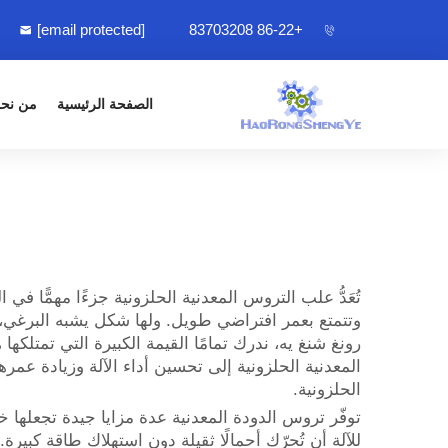
[email protected]
+86-22 83703208
الصفحة الرئيسية
من نح
تُعَدُّ علب التروس المعدنية الحلزونية جزءًا مهمًّا
وتتمتع بعمر افتراضي طويل. ولها شكل يشبه البرغي، 
رونغ شنغ يه، ندرك تمامًا القيمة الكبيرة التي تمت
المعدنية الحلزونية إلى تحسين أداء الآلة وزيادة عمره
الحلزونية.
توفّر تروس الدودة المعدنية عدة مزايا جيدة تجعلها خ
للآلة أن تُحرّك أحمالًا ثقيلة دون استهلاك طاقة كبي