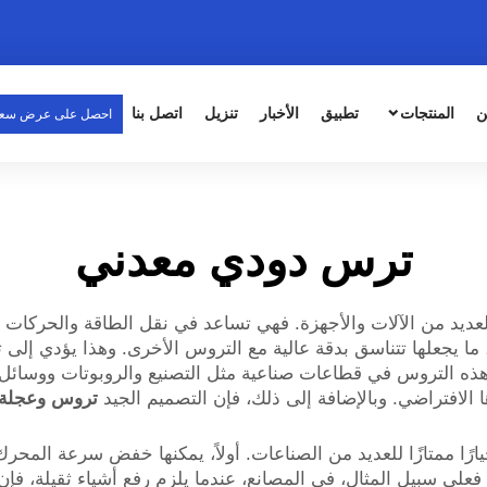
ن
المنتجات
تطبيق
الأخبار
تنزيل
اتصل بنا
احصل على عرض سع
ترس دودي معدني
 في العديد من الآلات والأجهزة. فهي تساعد في نقل الطاقة والحركا
ما يجعلها تتناسق بدقة عالية مع التروس الأخرى. وهذا يؤدي إل
لكها هذه التروس في قطاعات صناعية مثل التصنيع والروبوتات ووسا
ا الافتراضي. وبالإضافة إلى ذلك، فإن التصميم الجيد
تروس وعجلة
يارًا ممتازًا للعديد من الصناعات. أولاً، يمكنها خفض سرعة المحر
رة. فعلى سبيل المثال، في المصانع، عندما يلزم رفع أشياء ثقيلة، 