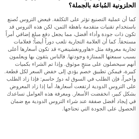
الحلزونية المُباعة بالجملة؟
كما أن عملية التصنيع تؤثر على التكلفة. فبعض التروس تُصنع
باستخدام تقنيات متقدمة باهظة الثمن، لكن هذه التروس قد
تكون ذات جودة وأداء أفضل، مما يجعل دفع مبلغ إضافي أمراً
مستحقاً. كما أن العلامة التجارية تلعب دوراً أيضاً؛ فعلامات
تجارية معروفة مثل «هاورونغشينغي» قد تكون أسعارها أعلى
بسبب سمعتها الممتازة وجودتها. فالناس يثقون بها ويعلمون
أنهم سيحصلون على منتجٍ موثوق. وإذا تم الشراء بكميات
كبيرة، فيمكن تطبيق خصم يؤدي إلى خفض السعر لكل قطعة.
وأخيراً، فإن الطلب في السوق له دورٌ حاسم: فإذا زاد الطلب
على التروس الدودية ارتفعت أسعارها، أما إذا زاد المعروض
بشكل كبير، انخفضت الأسعار. ومعرفة هذه العوامل تساعدك
في إيجاد أفضل صفقة عند شراء التروس الدودية مع ضمان
الحصول على الجودة التي تحتاجها.