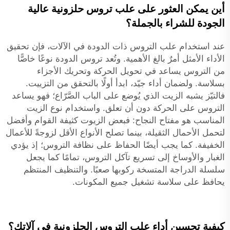
أين يمكن العثور على علب تروس حلزونية عالية
الجودة للشراء بالجملة؟
عند استخدام علب التروس ذات الدودة في الآلات، فإن تحقيق
الأداء الأمثل أمرٌ بالغ الأهمية. وتُعد تروس الدودة نوعًا خاصًّا
من التروس يساعد في تحويل الحركة وتحريك الأجزاء
بسلاسة. ولضمان أداء جيّد، ابدأ أولًا بالتحقق من التزييت.
فالتيّز يشبه الزيت الذي يُوضع على الباب الصَّرّاع؛ فهو يساعد
التروس على الحركة دون أن تعلق. واستخدام نوع الزيت
المناسب هو مفتاح النجاح: فبعض الزيوت كثيفة القوام وأفضل
لتحمل الأحمال الثقيلة، بينما تصلح الأنواع الأقل لزوجةً للأعمال
الخفيفة. كما يجب أيضًا الحفاظ على نظافة التروس؛ إذ يؤدي
الغبار والأوساخ إلى تسريع تآكل التروس، تمامًا كما يجعل
سلسلة الدراجة المتسخة ركوبها صعبًا. والتنظيف المنتظم
يحافظ على سلاسة تشغيل جميع المكونات.
كيفية تحسين أداء علب التروس الحلزونية في آلاتك؟