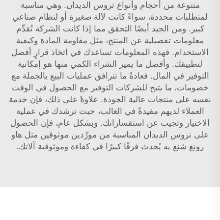
متنوعة من أحجام وأنواع تروس الديدان. وهي مناسبة
لمتطلبات محددة، سواءً كانت لآلة صغيرة أو لنظام صناعي
كبير. ومن الجيد أيضًا التحقق مما إذا كانت الشركة تُقدِّم
معلومات تفصيلية عن المنتج، مثل مقاومة المادة وكيفية
الاستخدام. فهذه المعلومات تساعدك في اتخاذ قرارٍ أفضل
لتطبيقك. وأفضل ما يميز الشراء الكمي منها هو إمكانية
التوفير في المال. فعادةً ما تترافق عمليات البيع بالجملة مع
خصومات، ما يتيح للشركات التوفير مع الحصول في الوقت
نفسه على منتجات عالية الجودة. علاوةً على ذلك، فإن خدمة
العملاء لديهم مفيدةٌ في الغالب، حيث ترشدك في عملية
الاختيار وتجيب عن استفساراتك. وبشكل عام، فإن الحصول
على تروس الديدان المناسبة من مورِّدين موثوقين مثل هاو
رونغ شنغ يه يُحدث فرقًا كبيرًا في كفاءة وموثوقية آلاتك.