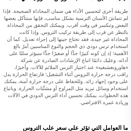
طريقة أخرى لتحسين الأداء هي ضمان المحاذاة الصحيحة. فإذا
لم تتماشَ الأسنان الترسية بشكل مناسب، فإنها ستتآكل بعضها
البعض وتنكسر في وقت أقرب. ويمكنك التحقق من المحاذاة
بالنظر عن قرب إلى طريقة تركيب التروس. وإذا كانت
المحاذاة غير جيدة، فقد تحتاج حينها إلى إجراء تعديل. كما أن
استخدام ترس دودي ذي الحجم والنوع المناسبين أمرٌ بالغ
الأهمية؛ إذ إن كونه كبيرًا جدًّا أو صغيرًا جدًّا سيؤثر سلبًا على
أدائه. وعليك دائمًا اتباع الإرشادات الصادرة عن شركة
«هاورونغشنغيه» عند اختيار الترس الملائم للآلات. وأخيرًا،
راقب درجة حرارة التروس أثناء التشغيل؛ فارتفاع الحرارة يدل
على وجود إجهاد زائد. وللحفاظ على درجة حرارة آمنة، يمكنك
استخدام وسائل تبريد مثل المراوح أو مشتِّتات الحرارة. وباتباع
هذه الخطوات، يمكنك تحسين أداء الترس الدودي في الآلات
وزيادة عمره الافتراضي.
ما العوامل التي تؤثر على سعر علب التروس