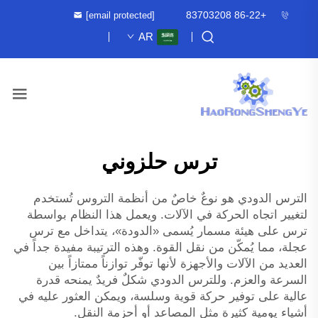
+86-22 83703208
[email protected]
AR
ترس حلزوني
الترس الدودي هو نوعٌ خاصٌ من أنظمة التروس تُستخدم
لتغيير اتجاه الحركة في الآلات. ويعمل هذا النظام بواسطة
ترس على هيئة مسمار يُسمى «الدودة»، يتداخل مع ترس
عجلة، مما يُمكّن من نقل القوة. وهذه الترتيبة مفيدة جداً في
العديد من الآلات والأجهزة لأنها توفّر توازناً ممتازاً بين
السرعة والعزم. وللترس الدودي شكلٌ فريدٌ يمنحه قدرة
عالية على توفير حركة قوية وسلسة، ويمكن العثور عليه في
أشياء يومية كثيرة مثل المصاعد أو أحزمة النقل.