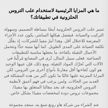
ما هي المزايا الرئيسية لاستخدام علب التروس
الحلزونية في تطبيقاتك؟
تتميز علب التروس الحلزونية أيضًا ببساطة التصميم، وسهولة
التركيب والصيانة. فبفضل هيكلها المباشر، يكون عدد الأجزاء
المعرضة للاختلال أقل. وهذا أمرٌ مفيدٌ للشركات، إذ يقلّل
تكلفة الصيانة على المدى الطويل. كما أنها متينة جدًّا وتتحمل
الأحمال الثقيلة بكفاءة، ما يجعلها مناسبة للتطبيقات
الصناعية. فعلى سبيل المثال، تُرى في المصانع مُركَّبةً في
الآلات التي تُحرِّك المواد الثقيلة. ومع ذلك، فإن عيبها الوحيد
هو كون كفاءتها أقل مقارنةً بأنواع أخرى من التروس، لكن
المزايا المترتبة عليها غالبًا ما تكون أكبر من هذه المشكلة في
العديد من الحالات. ولمن يرغب في فهم أعمق لأنظمة
التروس الحلزونية، قد يجد مقالنا المتعلق بها مفيدًا.
مجموعات تروس دودة لمخفضات
مفيدًا بشكل خاص.
عند الشراء من شركة هاو رونغ شنغ يه، ستجد مجموعة