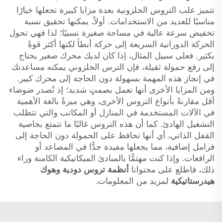
تتميز علب التروس الحلزونية بعدة مزايا كبيرة تجعلها خيارًا
مناسبًا للعديد من الاستخدامات. أولاً، يمكنها تحقيق نسبة
تخفيض سرعة عالية في مساحة صغيرة نسبيًا؛ لذا فهي تحول
الحركة الدورانية السريعة إلى حركة أبطأ لكنها أكثر قوةً
بكثير. فعلى سبيل المثال، إذا كان لديك محرك صغير يحتاج
إلى رفع حمولة ثقيلة، فإن الترس الحلزوني يمكنه مساعدتك
في إنجاز هذه المهمة بسهولة دون الحاجة إلى محرك كبير.
ومن المزايا الأخرى أنها تعمل بصمتٍ شديد؛ إذ تُصدر ضوضاء
أقل مقارنةً بأنواع التروس الأخرى، وهي ميزةٌ بالغة الأهمية
في الآلات المستخدمة في المنازل أو المكاتب والتي تتطلب
التشغيل الهادئ. كما أن هذه التروس غالبًا ما تتمتع بخاصية
القفل الذاتي، أي أنها تحافظ على الحمولة دون الحاجة إلى
فرامل إضافية، مما يجعلها مفيدة جدًّا في المصاعد أو
الرافعات. وإذا كنت مهتمًّا بالمبادئ الميكانيكية الكامنة وراء
ذلك، فاطلع على محتوانا
أنظمة تروس دودية وهوك
هيدرستاتيكية
لمزيد من المعلومات.