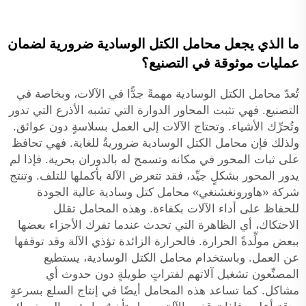
ما الذي يجعل محامل الكتل الوسادية ضرورية لضمان
عمليات موثوقة في التصنيع؟
تُعدّ محامل الكتل الوسادية مهمةً جدًّا في الآلات، وبخاصة في
التصنيع. فهي تثبت المحاور الدوارة التي تشبه الأذرع التي تدور
وتُحرِّك الأشياء. وتحتاج الآلات إلى العمل بسلاسةٍ دون عوائق.
ولذلك فإن محامل الكتل الوسادية ضروريةٌ للغاية. فهي تحافظ
على ثبات المحور في مكانه وتسمح له بالدوران بحرية. فإذا لم
يدور المحور بشكلٍ جيِّد، فقد تتعرض الآلة بأكملها للتلف. وتنتج
شركة «هاورونغشنغي» محامل كتل وسادية عالية الجودة
للحفاظ على أداء الآلات بكفاءة. وهذه المحامل تقلل
الاحتكاك، أي الظاهرة التي تحدث عندما تفرك الأجزاء بعضها
ببعض مولِّدةً الحرارة. فالحرارة الزائدة تؤذي الآلة وقد توقفها
عن العمل. وباستخدام محامل الكتل الوسادية، يستطيع
المصنِّعون تشغيل آلاتهم لفتراتٍ طويلةٍ دون حدوث أي
مشاكل. كما تساعد هذه المحامل أيضًا في إنتاج السلع بسرعةٍ