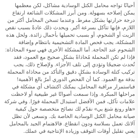
أحيانًا تواجه محامل الكتل الوسادية مشاكل، لكن معظمها
يمكن إصلاحه بسهولة. ومن أبرز المشكلات الشائعة ارتفاع
درجة حرارتها بشكل مفرط. وعندما تسخن المحامل أكثر من
اللازم، فإنها تتآكل بسرعة أكبر. ويحدث ذلك عادةً بسبب نقص
الزيت أو الشحوم، أو بسبب تحميلها بأحمال زائدة. ولحل هذه
المشكلة، يجب فحص المادة التشحيمية بانتظام وإضافة
الشحوم عند الحاجة. أما المشكلة الأخرى فهي سوء المحاذاة:
فإذا لم تكن المحملة مُحاذاةً بشكلٍ صحيح مع العمود، فقد
تُحدث ضجيجًا وتؤدي إلى تلف الأجزاء. ولإصلاح ذلك، يجب
تركيب كتلة الوسادة بشكلٍ دقيق والتأكد من محاذاة المحملة
بدقة مع العمود. كما أن الفحص الدوري أمرٌ بالغ الأهمية!
فباستمرار مراقبة المحامل، يمكنك اكتشاف أي مشكلة في
مراحلها المبكرة. وإذا سمعت أصواتًا غير طبيعية أو لاحظت
علامات تآكل، فمن الأفضل استبدال المحملة فورًا. وفي شركة
«هاو رونغ شنغ يي» نقدّم لك نصائح متخصصة حول كيفية
صيانة محامل الكتل الوسادية الخاصة بك. ونسعى لأن تظل
آلاتك تعمل بسلاسة ودون انقطاع. فالاهتمام الجيد بالمحامل
يعني تقليل أوقات التوقف وزيادة الإنتاجية في عملك.