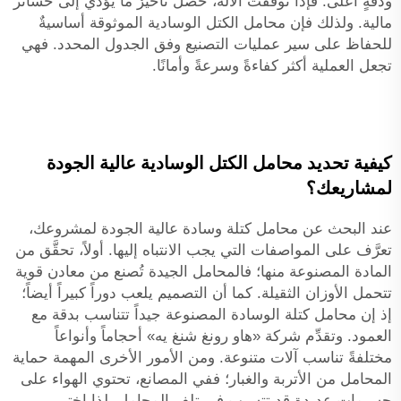
ودقةٍ أعلى. فإذا توقفت الآلة، حصل تأخيرٌ ما يؤدي إلى خسائر
مالية. ولذلك فإن محامل الكتل الوسادية الموثوقة أساسيةٌ
للحفاظ على سير عمليات التصنيع وفق الجدول المحدد. فهي
تجعل العملية أكثر كفاءةً وسرعةً وأمانًا.
كيفية تحديد محامل الكتل الوسادية عالية الجودة
لمشاريعك؟
عند البحث عن محامل كتلة وسادة عالية الجودة لمشروعك،
تعرَّف على المواصفات التي يجب الانتباه إليها. أولاً، تحقَّق من
المادة المصنوعة منها؛ فالمحامل الجيدة تُصنع من معادن قوية
تتحمل الأوزان الثقيلة. كما أن التصميم يلعب دوراً كبيراً أيضاً؛
إذ إن محامل كتلة الوسادة المصنوعة جيداً تتناسب بدقة مع
العمود. وتقدِّم شركة «هاو رونغ شنغ يه» أحجاماً وأنواعاً
مختلفةً تناسب آلات متنوعة. ومن الأمور الأخرى المهمة حماية
المحامل من الأتربة والغبار؛ ففي المصانع، تحتوي الهواء على
جسيمات عديدة قد تتسبب في تلف المحامل. لذا اختر