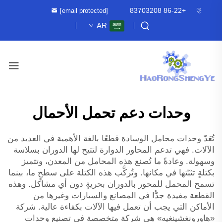
+86-22 83703208
[email protected]
AR
وحدات دعم تحمل الأحمال
تُعَدّ وحدات محامل الوسادة قطعًا بالغة الأهمية في العديد من
الآلات. فهي تدعم المحاور الدوارة لتتيح لها الدوران بسلاسة
وسهولة. وعادةً ما تُصنع هذه المحامل من المعدن، وتتميز
بكتلةٍ تثبّتها في مكانها. وتُركَّب هذه الكتلة على سطحٍ ما، بينما
تسمح المحمل للمحور بالدوران بحريةٍ دون أي مشاكل. وهذه
القطعة مفيدة جدًّا في المصانع والسيارات وغيرها من
الأماكن التي يجب أن تعمل فيها الآلات بكفاءة عالية. شركة
«هاورونغشينغيه» هي شركة متخصصة في تصنيع وحدات