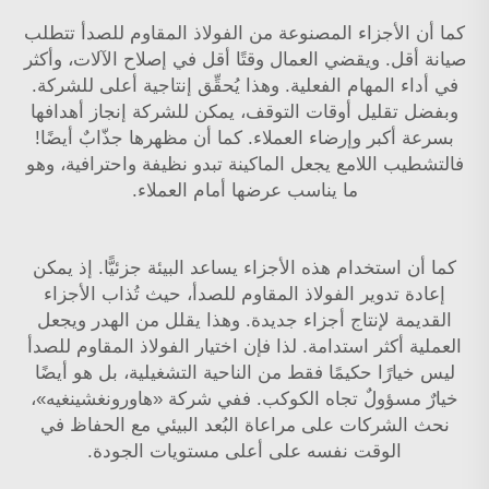
كما أن الأجزاء المصنوعة من الفولاذ المقاوم للصدأ تتطلب
صيانة أقل. ويقضي العمال وقتًا أقل في إصلاح الآلات، وأكثر
في أداء المهام الفعلية. وهذا يُحقِّق إنتاجية أعلى للشركة.
وبفضل تقليل أوقات التوقف، يمكن للشركة إنجاز أهدافها
بسرعة أكبر وإرضاء العملاء. كما أن مظهرها جذّابٌ أيضًا!
فالتشطيب اللامع يجعل الماكينة تبدو نظيفة واحترافية، وهو
ما يناسب عرضها أمام العملاء.
كما أن استخدام هذه الأجزاء يساعد البيئة جزئيًّا. إذ يمكن
إعادة تدوير الفولاذ المقاوم للصدأ، حيث تُذاب الأجزاء
القديمة لإنتاج أجزاء جديدة. وهذا يقلل من الهدر ويجعل
العملية أكثر استدامة. لذا فإن اختيار الفولاذ المقاوم للصدأ
ليس خيارًا حكيمًا فقط من الناحية التشغيلية، بل هو أيضًا
خيارٌ مسؤولٌ تجاه الكوكب. ففي شركة «هاورونغشينغيه»،
نحث الشركات على مراعاة البُعد البيئي مع الحفاظ في
الوقت نفسه على أعلى مستويات الجودة.