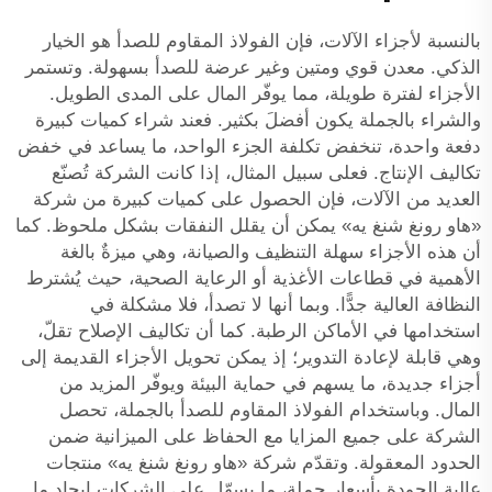
بالنسبة لأجزاء الآلات، فإن الفولاذ المقاوم للصدأ هو الخيار
الذكي. معدن قوي ومتين وغير عرضة للصدأ بسهولة. وتستمر
الأجزاء لفترة طويلة، مما يوفّر المال على المدى الطويل.
والشراء بالجملة يكون أفضلَ بكثير. فعند شراء كميات كبيرة
دفعة واحدة، تنخفض تكلفة الجزء الواحد، ما يساعد في خفض
تكاليف الإنتاج. فعلى سبيل المثال، إذا كانت الشركة تُصنّع
العديد من الآلات، فإن الحصول على كميات كبيرة من شركة
«هاو رونغ شنغ يه» يمكن أن يقلل النفقات بشكل ملحوظ. كما
أن هذه الأجزاء سهلة التنظيف والصيانة، وهي ميزةٌ بالغة
الأهمية في قطاعات الأغذية أو الرعاية الصحية، حيث يُشترط
النظافة العالية جدًّا. وبما أنها لا تصدأ، فلا مشكلة في
استخدامها في الأماكن الرطبة. كما أن تكاليف الإصلاح تقلّ،
وهي قابلة لإعادة التدوير؛ إذ يمكن تحويل الأجزاء القديمة إلى
أجزاء جديدة، ما يسهم في حماية البيئة ويوفّر المزيد من
المال. وباستخدام الفولاذ المقاوم للصدأ بالجملة، تحصل
الشركة على جميع المزايا مع الحفاظ على الميزانية ضمن
الحدود المعقولة. وتقدّم شركة «هاو رونغ شنغ يه» منتجات
عالية الجودة بأسعار جملة، ما يسهّل على الشركات إيجاد ما