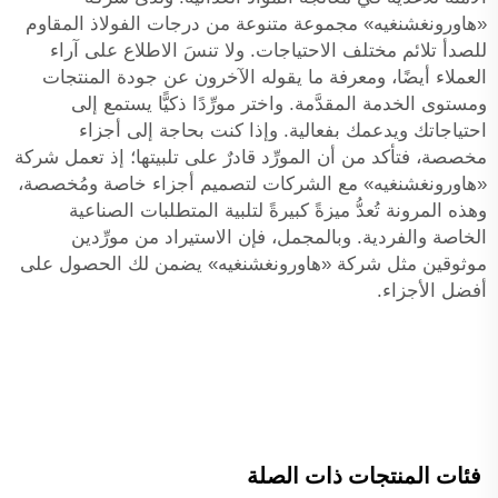
«هاورونغشنغيه» مجموعة متنوعة من درجات الفولاذ المقاوم
للصدأ تلائم مختلف الاحتياجات. ولا تنسَ الاطلاع على آراء
العملاء أيضًا، ومعرفة ما يقوله الآخرون عن جودة المنتجات
ومستوى الخدمة المقدَّمة. واختر مورِّدًا ذكيًّا يستمع إلى
احتياجاتك ويدعمك بفعالية. وإذا كنت بحاجة إلى أجزاء
مخصصة، فتأكد من أن المورِّد قادرٌ على تلبيتها؛ إذ تعمل شركة
«هاورونغشنغيه» مع الشركات لتصميم أجزاء خاصة ومُخصصة،
وهذه المرونة تُعدُّ ميزةً كبيرةً لتلبية المتطلبات الصناعية
الخاصة والفردية. وبالمجمل، فإن الاستيراد من مورِّدين
موثوقين مثل شركة «هاورونغشنغيه» يضمن لك الحصول على
أفضل الأجزاء.
فئات المنتجات ذات الصلة