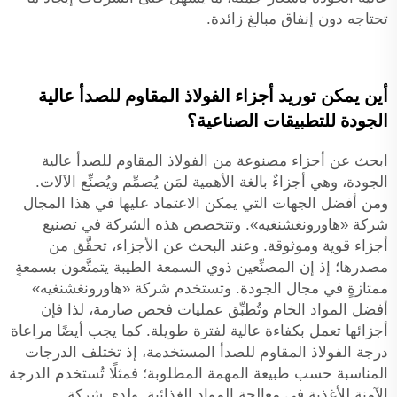
تحتاجه دون إنفاق مبالغ زائدة.
أين يمكن توريد أجزاء الفولاذ المقاوم للصدأ عالية
الجودة للتطبيقات الصناعية؟
ابحث عن أجزاء مصنوعة من الفولاذ المقاوم للصدأ عالية
الجودة، وهي أجزاءٌ بالغة الأهمية لمَن يُصمِّم ويُصنِّع الآلات.
ومن أفضل الجهات التي يمكن الاعتماد عليها في هذا المجال
شركة «هاورونغشنغيه». وتتخصص هذه الشركة في تصنيع
أجزاء قوية وموثوقة. وعند البحث عن الأجزاء، تحقَّق من
مصدرها؛ إذ إن المصنِّعين ذوي السمعة الطيبة يتمتَّعون بسمعةٍ
ممتازةٍ في مجال الجودة. وتستخدم شركة «هاورونغشنغيه»
أفضل المواد الخام وتُطبِّق عمليات فحص صارمة، لذا فإن
أجزائها تعمل بكفاءة عالية لفترة طويلة. كما يجب أيضًا مراعاة
درجة الفولاذ المقاوم للصدأ المستخدمة، إذ تختلف الدرجات
المناسبة حسب طبيعة المهمة المطلوبة؛ فمثلًا تُستخدم الدرجة
الآمنة للأغذية في معالجة المواد الغذائية. ولدى شركة