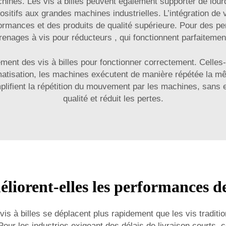
chines. Les vis à billes peuvent également supporter de lour
ositifs aux grandes machines industrielles. L’intégration de 
rformances et des produits de qualité supérieure. Pour de
enages à vis pour réducteurs
, qui fonctionnent parfaitemen
ent des vis à billes pour fonctionner correctement. Celles-
omatisation, les machines exécutent de manière répétée la 
mplifient la répétition du mouvement par les machines, sans e
qualité et réduit les pertes.
éliorent-elles les performances d
is à billes se déplacent plus rapidement que les vis traditi
Pour les industries exigeant des délais de livraison courts, 