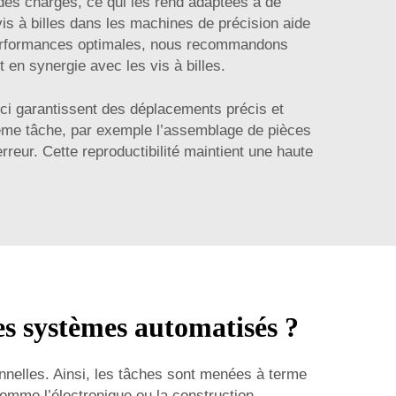
des charges, ce qui les rend adaptées à de
vis à billes dans les machines de précision aide
s performances optimales, nous recommandons
t en synergie avec les vis à billes.
ci garantissent des déplacements précis et
même tâche, par exemple l’assemblage de pièces
rreur. Cette reproductibilité maintient une haute
es systèmes automatisés ?
onnelles. Ainsi, les tâches sont menées à terme
comme l’électronique ou la construction