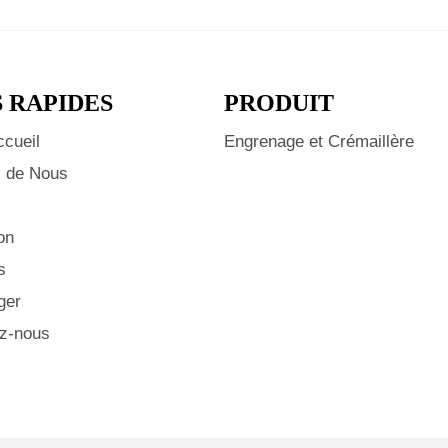
S RAPIDES
PRODUIT
ccueil
Engrenage et Crémaillère
 de Nous
on
s
ger
z-nous