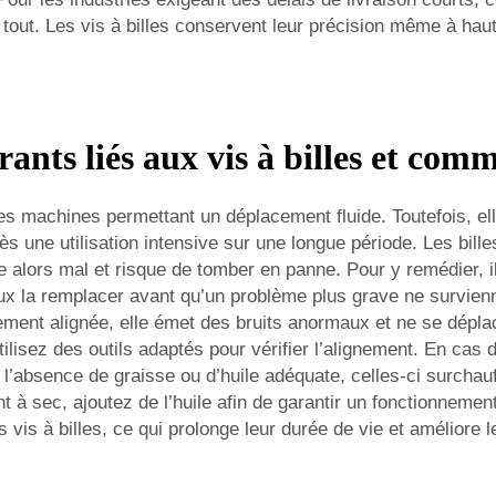
tout. Les vis à billes conservent leur précision même à hau
ants liés aux vis à billes et com
es machines permettant un déplacement fluide. Toutefois, el
ès une utilisation intensive sur une longue période. Les bill
e alors mal et risque de tomber en panne. Pour y remédier, 
ux la remplacer avant qu’un problème plus grave ne survienn
ctement alignée, elle émet des bruits anormaux et ne se dépla
ilisez des outils adaptés pour vérifier l’alignement. En cas d
 l’absence de graisse ou d’huile adéquate, celles-ci surchauf
ont à sec, ajoutez de l’huile afin de garantir un fonctionneme
es vis à billes, ce qui prolonge leur durée de vie et améliore