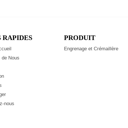
S RAPIDES
PRODUIT
ccueil
Engrenage et Crémaillère
 de Nous
on
s
ger
z-nous