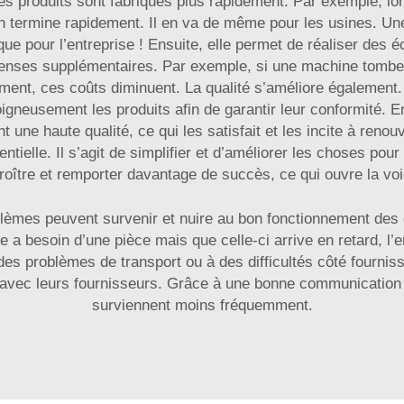
es produits sont fabriqués plus rapidement. Par exemple, lor
 on termine rapidement. Il en va de même pour les usines. Une
ue pour l’entreprise ! Ensuite, elle permet de réaliser des é
penses supplémentaires. Par exemple, si une machine tombe e
tement, ces coûts diminuent. La qualité s’améliore également
neusement les produits afin de garantir leur conformité. Enfin
ent une haute qualité, ce qui les satisfait et les incite à re
tielle. Il s’agit de simplifier et d’améliorer les choses pou
roître et remporter davantage de succès, ce qui ouvre la voie
lèmes peuvent survenir et nuire au bon fonctionnement des 
e a besoin d’une pièce mais que celle-ci arrive en retard, l’
s problèmes de transport ou à des difficultés côté fourniss
avec leurs fournisseurs. Grâce à une bonne communication et 
surviennent moins fréquemment.