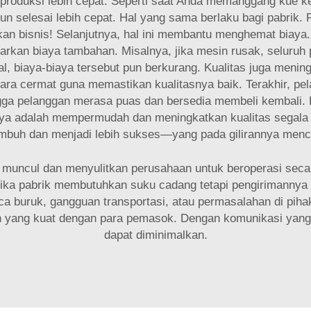
diproduksi lebih cepat. Seperti saat Anda memanggang kue k
 selesai lebih cepat. Hal yang sama berlaku bagi pabrik. P
kan bisnis! Selanjutnya, hal ini membantu menghemat biay
arkan biaya tambahan. Misalnya, jika mesin rusak, seluruh
, biaya-biaya tersebut pun berkurang. Kualitas juga mening
ara cermat guna memastikan kualitasnya baik. Terakhir, pel
hingga pelanggan merasa puas dan bersedia membeli kembal
ntinya adalah mempermudah dan meningkatkan kualitas segala
tumbuh dan menjadi lebih sukses—yang pada gilirannya menc
t muncul dan menyulitkan perusahaan untuk beroperasi sec
ika pabrik membutuhkan suku cadang tetapi pengirimannya t
aca buruk, gangguan transportasi, atau permasalahan di pi
ang kuat dengan para pemasok. Dengan komunikasi yang b
dapat diminimalkan.