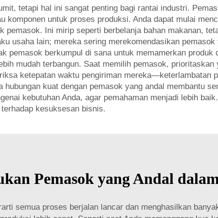
, tetapi hal ini sangat penting bagi rantai industri. Pem
omponen untuk proses produksi. Anda dapat mulai mencari 
k pemasok. Ini mirip seperti berbelanja bahan makanan, tet
elaku usaha lain; mereka sering merekomendasikan pemasok
ak pemasok berkumpul di sana untuk memamerkan produk da
ebih mudah terbangun. Saat memilih pemasok, prioritaskan 
meriksa ketepatan waktu pengiriman mereka—keterlambatan 
a hubungan kuat dengan pemasok yang andal membantu sem
genai kebutuhan Anda, agar pemahaman menjadi lebih baik
terhadap kesuksesan bisnis.
an Pemasok yang Andal dalam 
berarti semua proses berjalan lancar dan menghasilkan ban