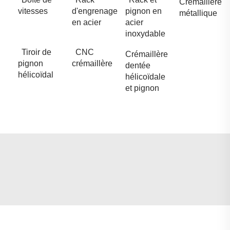
Crémaillère
vitesses
d'engrenage
pignon en
métallique
en acier
acier
inoxydable
Tiroir de
CNC
Crémaillère
pignon
crémaillère
dentée
hélicoïdal
hélicoïdale
et pignon