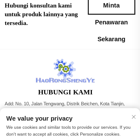
Hubungi konsultan kami
Minta
untuk produk lainnya yang
Penawaran
tersedia.
Sekarang
HUBUNGI KAMI
Add: No. 10, Jalan Tengwang, Distrik Beichen, Kota Tianjin,
Tiongkok
We value your privacy
Telp:
+86-22 83703208
We use cookies and similar tools to provide our services. If you
Surel:
[email protected]
don't want to accept all cookies, click Personalize cookies.