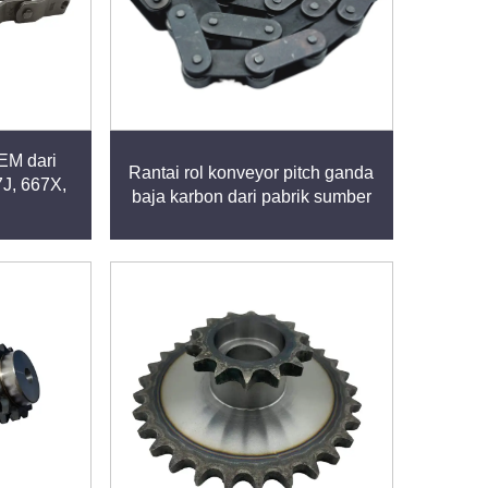
OEM dari
Rantai rol konveyor pitch ganda
7J, 667X,
baja karbon dari pabrik sumber