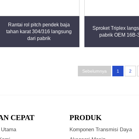
Rantai rol pitch pendek baja
Sproket Triplex lang
tahan karat 304/316 langsung
pabrik OEM 16B-
dari pabrik
Sebelumnya
1
2
AN CEPAT
PRODUK
 Utama
Komponen Transmisi Daya