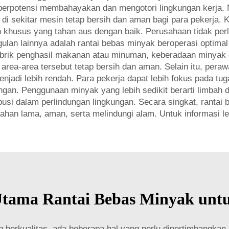
berpotensi membahayakan dan mengotori lingkungan kerja. 
di sekitar mesin tetap bersih dan aman bagi para pekerja. 
han khusus yang tahan aus dengan baik. Perusahaan tidak per
lan lainnya adalah rantai bebas minyak beroperasi optimal
brik penghasil makanan atau minuman, keberadaan minyak di
ea-area tersebut tetap bersih dan aman. Selain itu, peraw
njadi lebih rendah. Para pekerja dapat lebih fokus pada tu
ungan. Penggunaan minyak yang lebih sedikit berarti limbah
usi dalam perlindungan lingkungan. Secara singkat, ranta
ahan lama, aman, serta melindungi alam. Untuk informasi leb
tama Rantai Bebas Minyak untuk
 berkualitas, ada beberapa hal yang perlu dipertimbangkan. 