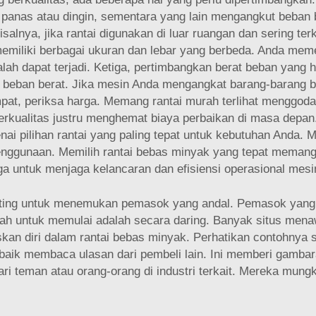
 panas atau dingin, sementara yang lain mengangkut beban 
alnya, jika rantai digunakan di luar ruangan dan sering ter
i memiliki berbagai ukuran dan lebar yang berbeda. Anda me
salah dapat terjadi. Ketiga, pertimbangkan berat beban yang h
ban berat. Jika mesin Anda mengangkat barang-barang berat,
at, periksa harga. Memang rantai murah terlihat menggoda,
erkualitas justru menghemat biaya perbaikan di masa depan
i pilihan rantai yang paling tepat untuk kebutuhan Anda.
 penggunaan. Memilih rantai bebas minyak yang tepat meman
ga untuk menjaga kelancaran dan efisiensi operasional mesi
nting untuk menemukan pemasok yang andal. Pemasok yang
dah untuk memulai adalah secara daring. Banyak situs me
skan diri dalam rantai bebas minyak. Perhatikan contohnya 
h baik membaca ulasan dari pembeli lain. Ini memberi gamb
dari teman atau orang-orang di industri terkait. Mereka mun