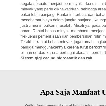
segala sesuatu menjadi berminyak—kondisi ini 
minyak yang perlu dikhawatirkan, sehingga area 
pakai lebih panjang. Rantai ini terbuat dari ba
menghemat biaya dalam jangka panjang. Keunggu
justru menimbulkan masalah. Misalnya, pada pa
aman. Rantai bebas minyak membantu menjaga ar
frekuensi pemeriksaan dan pembersihan rutin me
Terakhir, rantai bebas minyak juga ramah lingk
bangga menggunakannya karena turut berkontrib
pilihan cerdas karena berbagai alasan—bersih, t
Sistem gigi cacing hidrostatik dan rak
.
Apa Saja Manfaat U
Ketika Anda mencari rantai bebas minyak yang