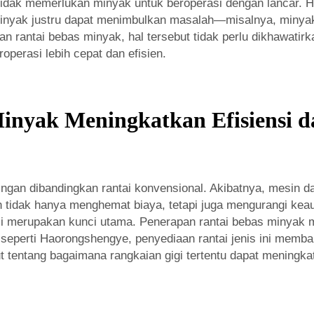
idak memerlukan minyak untuk beroperasi dengan lancar. H
 minyak justru dapat menimbulkan masalah—misalnya, minya
rantai bebas minyak, hal tersebut tidak perlu dikhawatirkan
operasi lebih cepat dan efisien.
inyak Meningkatkan Efisiensi d
ingan dibandingkan rantai konvensional. Akibatnya, mesin 
ah tidak hanya menghemat biaya, tetapi juga mengurangi kea
nsi merupakan kunci utama. Penerapan rantai bebas minyak 
eperti Haorongshengye, penyediaan rantai jenis ini memb
ut tentang bagaimana rangkaian gigi tertentu dapat meningk