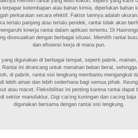
aiknya memilih rantai yang lebih kokoh, seperti yang kami 
ka terpapar kelembapan atau bahan kimia, diperlukan bahan 
egah perkaratan secara efektif. Faktor lainnya adalah ukura
terlalu panjang atau terlalu pendek, rantai tidak akan berfu
engaruhi kinerja rantai dalam aplikasi tertentu. Di Haor
n yang disesuaikan dengan berbagai situasi. Memilih rantai b
dan efisiensi kerja di mana pun.
s yang digunakan di berbagai tempat, seperti pabrik, maina
 Rantai ini dirancang untuk menahan beban berat, sehingg
toh, di pabrik, rantai sisi lengkung membantu mengangka
i lebih aman dan lebih sederhana bagi semua pihak. Keunggul
atau macet. Fleksibilitas ini penting karena rantai dapat be
 di sektor manufaktur,
Gigi cacing kuningan dan cacing baja
digunakan bersama dengan rantai sisi lengkung.