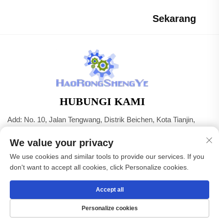
Sekarang
HUBUNGI KAMI
Add: No. 10, Jalan Tengwang, Distrik Beichen, Kota Tianjin,
Tiongkok
We value your privacy
Telp:
+86-22 83703208
We use cookies and similar tools to provide our services. If you
Surel:
[email protected]
don't want to accept all cookies, click Personalize cookies.
Accept all
Hak Cipta © Tianjin Haorongshengye Electrical Equipment
Co.,Ltd. Reservasi semua hak -
Kebijakan Privasi
Personalize cookies