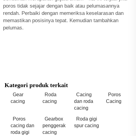
poros tidak sejajar dengan baik atau pelumasannya
rendah. Perbaiki dengan memeriksa keselarasan dan
memastikan posisinya tepat. Kemudian tambahkan
pelumas.
Kategori produk terkait
Gear
Roda
Cacing
Poros
cacing
cacing
dan roda
Cacing
cacing
Poros
Gearbox
Roda gigi
cacing dan
penggerak
spur cacing
roda gigi
cacing