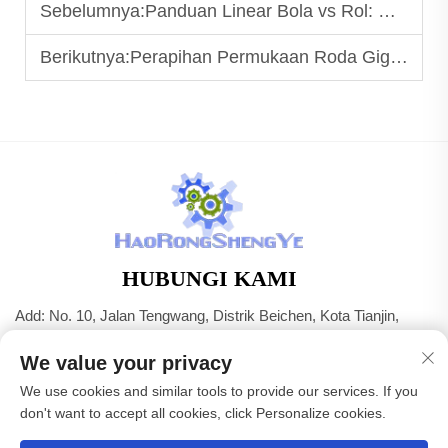
Sebelumnya:
Panduan Linear Bola vs Rol: Mana yang Sesuai untuk Aplikasi Anda
Berikutnya:
Perapihan Permukaan Roda Gigi Rangka dan Dampaknya terhadap Kinerja
HUBUNGI KAMI
Add: No. 10, Jalan Tengwang, Distrik Beichen, Kota Tianjin,
Tiongkok
We value your privacy
Tel:
+86-22 83703208
We use cookies and similar tools to provide our services. If you
Surel:
[email protected]
don't want to accept all cookies, click Personalize cookies.