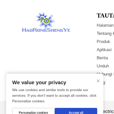
TAUT
Halaman
Tentang 
Produk
Aplikasi
Berita
Unduh
Hubungi
We value your privacy
Blog
We use cookies and similar tools to provide our
services. If you don't want to accept all cookies, click
Personalize cookies.
Hak Cipta © Tianjin Haorongshengye Electri
Personalize cookies
Accept all