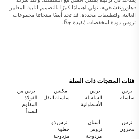
يساعد في تركيبه بشكل أفضل مع السلسلة. وعند شركة
«هاورونغشنغي»، نولي اهتمامًا كبيرًا بالتصميم لتلبية المعايير
العالية. ولتطبيقات محددة، قد تجد أيضًا منتجاتنا
مجموعات
تروس دودة لمخفضات
مُفيدة جدًّا.
فئات المنتجات ذات الصلة
ترس
ترس
مكبس
ترس من
سلسلة
السلسلة
سلسلة النقل
الفولاذ
الأسطوانية
المقاوم
للصدأ
ترس
أسنان
ترس ذو
مخزون
تروس
خطوة
مزدوجة
مزدوجة