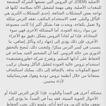
الأصلية (OEM)، أي التروس التي تصنعها الشركة المصنعة
للمعدات الأصلية، وهي مهمة لتشغيل الآلة بسلاسة. لكنها قد
تواجه بعض المشكلات الشائعة. إحدى المشكلات الكبرى هي
التآكل والبلى. فعند الاستخدام المكثف، تفقد الترس شكله
ولا تعمل بكفاءة. ويحدث هذا بشكل أكبر إذا كانت مصنوعة
من مواد رديئة الجودة. أما المشكلة الأخرى فهي سوء
المحاذاة. فإذا لم تُحاذاَ التروس بشكل دقيق مع الأجزاء
الأخرى، فإن ذلك يؤدي إلى إجهاد زائد وتآكل إضافي، ما
يتسبب في كسر الترس مبكرًا. ولتجنب ذلك، يُنصح بالتحقق
الدوري من حالة التروس. كما أن التشحيم الجيد يساعد في
الحفاظ على أدائها السليم. وتقترح شركة «هاورونغشنغيه»
استخدام تروس عالية الجودة لتقليل التآكل وضمان تركيب
جميع المكونات بدقة. بالإضافة إلى ذلك، يمكنك استكشاف
منتجاتنا من خلال
أنظمة تروس دودية وهوك هيدرستاتيكية
لأداء محسن.
مشكلة أخرى هي الصدأ والتلوث. فإذا عُرّض الترس للماء أو
الأحوال الجوية السيئة، فقد يبدأ في الصدأ، ما يؤدي إلى
ضعف متانة الترس وتراجع أدائه. ولمنع ذلك، يجب الحفاظ