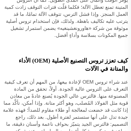
يوفّر الوقت والمال على المدى الطويل. كما أن التروس
المتينة تمنع تعطل الآلة؛ فكلما قلّت فترات التوقف زادت كمية
العمل المنجز. وإذا فشل الترس، تتوقف الآلة تمامًا، ما قد
يترتب عليه تكاليف باهظة. ولذلك، فإن استخدام تروس أصلية
موثوقة من شركة «هاورونغشينغيه» يضمن استمرار تشغيل
جميع المكونات بسلاسة وأداءٍ أفضل.
كيف تعزز تروس التصنيع الأصلية (OEM) الأداء
والمتانة في الآلات
عند شراء تروس OEM لإعادة بيعها، من المهم أن تعرف كيفية
التعرف على التروس عالية الجودة. أولاً، تحقق من المادة
المصنوعة منها. فالترس عالي الجودة يُصنع عادةً من معادن
قوية مثل الفولاذ المُصلب، وهو أكثر متانة. وإذا أمكن، تأكَّد مما
إذا كانت قد خضعت لمعالجة أو طلاء مقاوم للصدأ؛ فهذه علامة
جيدة تدل على أنها ستستمر لفترة أطول. بعد ذلك، راجع
التصميم: فالترس الجيد يتميّز بحواف ناعمة وأسنان دقيقة، ما