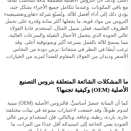
أعلى، وذلك لأن التروس الأصلية مصممة بدقة لتتناسب تمامًا
مع باقي المكونات. وعندما تتكامل جميع الأجزاء بشكل جيد،
يؤدي ذلك إلى أداء أفضل للآلة. وتُصنّع شركة «هاورونغشينغيه»
التروس من مواد قوية، ما يجعلها أكثر متانة وقدرة على تحمل
الظروف القاسية. فعلى سبيل المثال، تُستخدم عادةً الفولاذ
عالي الجودة الذي يتحمل الأحمال الثقيلة والسرعات العالية،
مما يسمح للآلة بالعمل بسرعة أكبر وبموثوقية أعلى. وقد
ترغب أيضًا في النظر في منتجاتنا:
ترس دودة من النحاس
الأصفر وديدان من الفولاذ المقاوم للصدأ
لمزيد من الخيارات.
ما المشكلات الشائعة المتعلقة بتروس التصنيع
الأصلية (OEM) وكيفية تجنبها؟
كما أن المتانة عنصرٌ أساسيٌّ. فالتروس الأصلية (OEM) مبنية
لتدوم طويلاً، وقد خضعت لاختبارات متنوعة في بيئات مختلفة:
حارة، باردة، رطبة، وجافة. وبالتالي، فإن استخدام ترس عالي
الجودة يعني الحاجة إلى استبداله أقل عددًا من المرات، ما