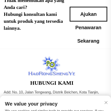
Tidak menemukan apa yang
Anda cari?
Hubungi konsultan kami
Ajukan
untuk produk yang tersedia
Penawaran
lainnya.
Sekarang
HUBUNGI KAMI
Add: No. 10, Jalan Tengwang, Distrik Beichen, Kota Tianjin,
Tiongkok
We value your privacy
Tel:
+86-22 83703208
We use cookies and similar tools to provide our services. If you