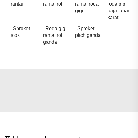
rantai
rantai rol
rantai roda
roda gigi
gigi
baja tahan
karat
Sproket
Roda gigi
Sproket
stok
rantai rol
pitch ganda
ganda