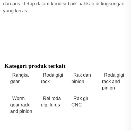
dan aus. Tetap dalam kondisi baik bahkan di lingkungan
yang keras.
Kategori produk terkait
Rangka
Roda gigi
Rak dan
Roda gigi
gear
rack
pinion
rack and
pinion
Worm
Rel roda
Rak gir
gear rack
gigi lurus
CNC
and pinion