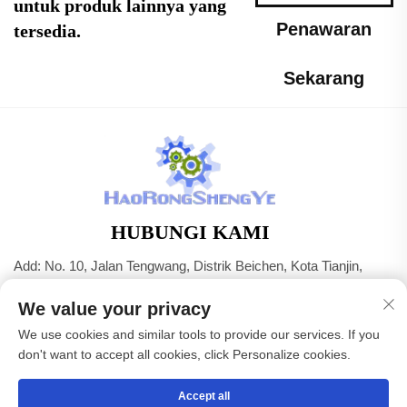
untuk produk lainnya yang
Penawaran
tersedia.
Sekarang
HUBUNGI KAMI
Add: No. 10, Jalan Tengwang, Distrik Beichen, Kota Tianjin,
Tiongkok
We value your privacy
Telp:
+86-22 83703208
We use cookies and similar tools to provide our services. If you
Surel:
[email protected]
don't want to accept all cookies, click Personalize cookies.
Accept all
Hak Cipta © Tianjin Haorongshengye Electrical Equipment