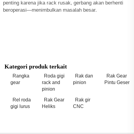
penting karena jika rack rusak, gerbang akan berhenti
beroperasi—menimbulkan masalah besar.
Kategori produk terkait
Rangka
Roda gigi
Rak dan
Rak Gear
gear
rack and
pinion
Pintu Geser
pinion
Rel roda
Rak Gear
Rak gir
gigi lurus
Heliks
CNC