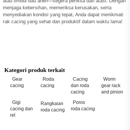
atau timbul bau aneh—segera periksa dan atasi. Dengan
menjaga kebersihan, memeriksa kerusakan, serta
menyediakan kondisi yang tepat, Anda dapat menikmati
rak cacing yang sehat dan produktif dalam waktu lama!
Kategori produk terkait
Gear
Roda
Cacing
Worm
cacing
cacing
dan roda
gear rack
cacing
and pinion
Gigi
Poros
Rangkaian
cacing dan
roda cacing
roda cacing
rel