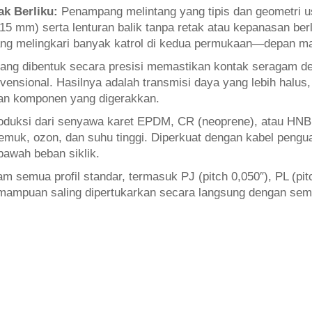
ak Berliku:
Penampang melintang yang tipis dan geometri
15 mm) serta lenturan balik tanpa retak atau kepanasan ber
yang melingkari banyak katrol di kedua permukaan—depan m
ang dibentuk secara presisi memastikan kontak seragam deng
nsional. Hasilnya adalah transmisi daya yang lebih halus,
an komponen yang digerakkan.
oduksi dari senyawa karet EPDM, CR (neoprene), atau HNBR
emuk, ozon, dan suhu tinggi. Diperkuat dengan kabel pengua
bawah beban siklik.
am semua profil standar, termasuk PJ (pitch 0,050″), PL (pitc
emampuan saling dipertukarkan secara langsung dengan se