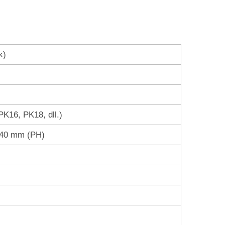
k)
K16, PK18, dll.)
,40 mm (PH)