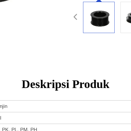
Deskripsi Produk
njin
I
, PK, PL, PM, PH