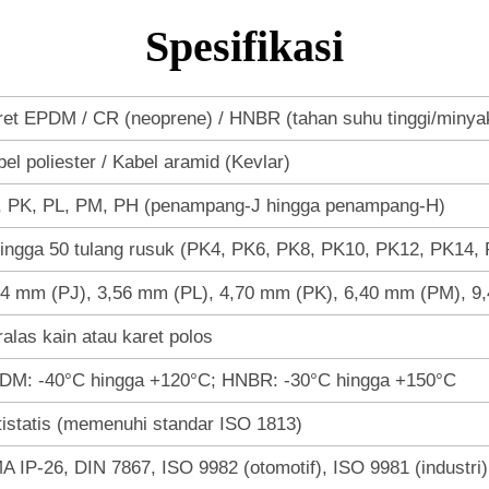
Spesifikasi
ret EPDM / CR (neoprene) / HNBR (tahan suhu tinggi/minya
el poliester / Kabel aramid (Kevlar)
, PK, PL, PM, PH (penampang-J hingga penampang-H)
hingga 50 tulang rusuk (PK4, PK6, PK8, PK10, PK12, PK14, P
34 mm (PJ), 3,56 mm (PL), 4,70 mm (PK), 6,40 mm (PM), 9
alas kain atau karet polos
DM: -40°C hingga +120°C; HNBR: -30°C hingga +150°C
tistatis (memenuhi standar ISO 1813)
A IP-26, DIN 7867, ISO 9982 (otomotif), ISO 9981 (industri)