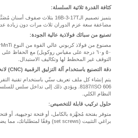
كثافة القدرة ثلاثية السلسلة:
يتميز تصميم الـ16B-3-17T بثلا
مضاعفة سعة عزم الدوران ثلاث مرات دون زيادة عدد المحاور أو المBearings، ما يوفِّر مساحةً ثم
تصنيع من سبائك فولاذية عالية الجودة:
٥٠ و٦٠ درجة على مقياس روكويل) مع الحفاظ على 
التوقف غير المخطط لها وتكاليف الاستبدال.
دقة التصنيع باستخدام آلة التزليق الرقمية (CNC) لانخراطٍ سلس:
8187/ISO 606. ويؤدي ذلك إلى تداخل سلس 
النظام الكلي.
حلول تركيب قابلة للتخصيص:
براغي التثبيت (set screws) وفقًا لمتطلباتك، مما يضمن تركيبًا آمنًا وخاليًا من التراخي (backlash)، ويُبسِّط عمليات التركيب والصيانة.