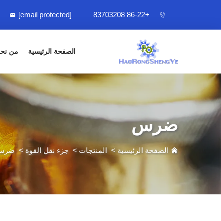
[email protected]
+86-22 83703208
الصفحة الرئيسية
من نح
ضرس
الصفحة الرئيسية
>
المنتجات
>
جزء نقل القوة
>
ضرس