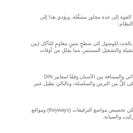
ة بنقل القوة إلى عدة محاور مشغَّلة. ويؤدي هذا إلى
ا لمعالجة التكربن أو التصلب بالحث للوصول إلى سطحٍ متينٍ مقاومٍ للتآكل (بين
الثقيلة والتشغيل المستمر، مما يقلل من أوقات
يتم إنشاء كل ملف تعريف سنّي باستخدام تقنية التفريز العددية المتقدمة (CNC hobbing)، مما يضمن دقة القطر الابتدائي والمسافة بين الأسنان وفقًا لمعايير DIN
كل على كلٍّ من الترس والسلسلة، وبالتالي يطيل عمر
متوفر بفتحة مُجهَّزة بالكامل، أو فتحة توجيهية، أو فتحة مخروطية مخصصة لتتناسب مع أبعاد العمود المحددة لديك. ويمكن تخصيص مواضع الترقيعات (Keyways) ومواقع