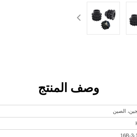
وصف المنتج
جين، الصين
16B-3-