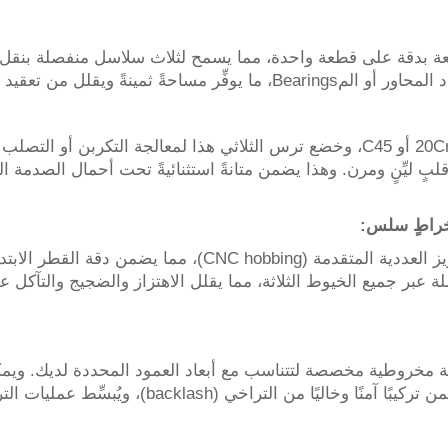
ث صفوف أسنان مُصَنَّعة بدقة على قطعة واحدة، مما يسمح لثلاث سلاسل منفصل
ينةً ويقلل من تعقيد النظام.
مصنوع من فولاذ كربوني عالي القوة من النوع 20CrMnTi أو C45، وخضع ترس الثلاثي هذ
قلبٍ ليِّنٍ ومرن. وهذا يضمن متانةً استثنائيةً تحت أحمال الصدمة 
للسلسلة عبر جميع الخيوط الثلاثة، مما يقلل الاهتزاز والضجيج والتآ