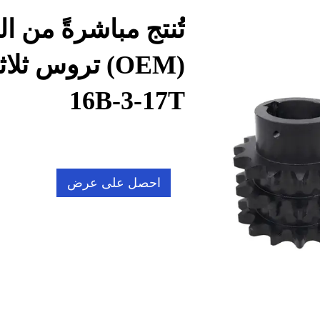
تُنتج مباشرةً من ا
(OEM) تروس ث
16B-3-17T
احصل على عرض
أسعار