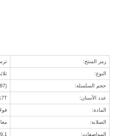
رمز المنتج:
ترس ث
النوع:
ثلاث
حجم السلسلة:
87)
عدد الأسنان:
17T
المادة:
فولاذ كربوني C45 / فولاذ 
الصلابة:
معالج 
المواصفات:
B29.1