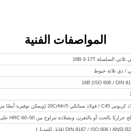
المواصفات الفنية
لاثي السلسلة 16B-3-17T
ي / ذي ثلاثة خيوط
16B (ISO 606 / DIN 81
سبائكي 20CrMnTi (ويمكن توفيره أيضًا من الفولاذ المقاوم للصدأ كخيار اختياري)
حراريًا بالحث أو بالتقرن، وبصلادة تتراوح بين 50–60 HRC على أسطح الأسنان
DIN 8187 / ISO 606 / ANSI  (قابل للتبديل)