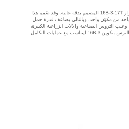
قدّم سعة استثنائية لنقل القدرة في التطبيقات الصناعية الشديدة التطلب باستخدام ترس التوأم ثلاثي السلسلة من طراز 16B-3-17T المصمم بدقة عالية. وقد صُمم هذا
واحد من مكوّن واحد، وبالتالي يضاعف قدرة حمل
علب التروس الصناعية والآلات الزراعية الكبيرة،
حيث يوفّر حلاً مدمجًا ومتينًا لتوزيع القدرة بشكل متزامن في البيئات التي تكون فيها المساحة محدودة للغاية. وبُني هذا الترس بتكوين 16B-3 ليتناسب مع عمليات التكامل