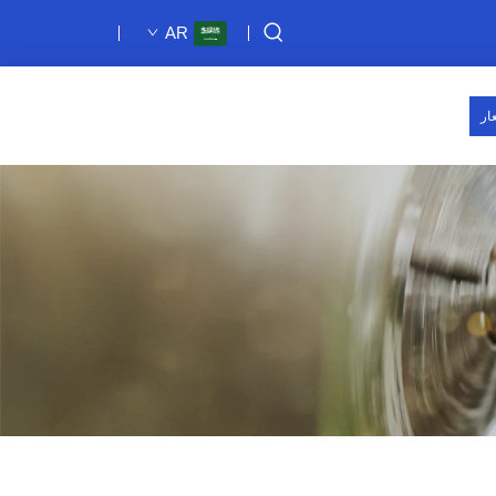
AR
ار