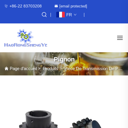
+86-22 83703208
[email protected]
FR
Pignon
Page d’accueil
>
Produits
>
Pièce De Transmission De Puissance