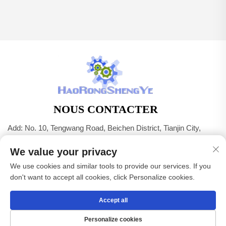
NOUS CONTACTER
Add: No. 10, Tengwang Road, Beichen District, Tianjin City,
Chine
We value your privacy
Tél. :
+86-22 83703208
We use cookies and similar tools to provide our services. If you
E-mail :
[email protected]
don't want to accept all cookies, click Personalize cookies.
Accept all
Droits d'auteur © Tianjin Haorongshengye Electrical Equipment
Co.,Ltd. Tous droits réservés -
Politique de confidentialité
Personalize cookies