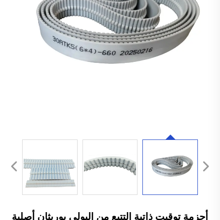
أحزمة توقيت ذاتية التتبع من البولي يوريثان أصلية