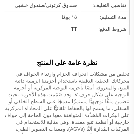
تفاصيل التغليف:
صندوق كرتوني/صندوق خشبي
مدة التسليم:
١٥ يومًا
شروط الدفع:
TT
نظرة عامة على المنتج
تخلص من مشكلات انحراف الحزام وارتداء الحواف في
محركاتك الخطية الدقيقة باستخدام أحزمتنا الزمنية ذاتية
التتبع، والمعروفة أيضًا بأحزمة التوجيه المركزية أو أحزمة
التوجيه على شكل حرف V. وقد صُمّمت هذه الأحزمة بحيث
تتضمن ملفًّا توجيهيًّا مستمرًّا مدمجًا على السطح الخلفي أو
السفلي، ما يسمح لها بالحفاظ تلقائيًّا على المحاذاة المركزية
على البكرات المُخدَّدة المتوافقة معها دون الحاجة إلى حواف
خارجية أو أنظمة تتبع معقدة. وهي مثالية للاستخدام في
المركبات المُدارة آليًّا (AGVs)، ومعدات التصوير الطبي،