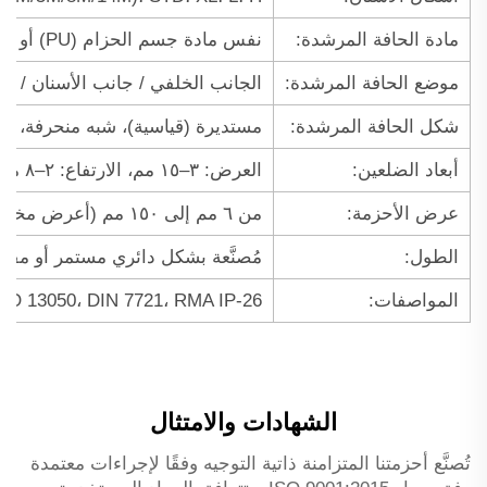
مادة الحافة المرشدة:
نفس مادة جسم الحزام (PU) أو بولي يوريثان حراري أكثر صلابة (TPU) لمقاومة التآكل
موضع الحافة المرشدة:
الجانب الخلفي / جانب الأسنان / كلا 
شكل الحافة المرشدة:
مستديرة (قياسية)، شبه منحرفة، أ
أبعاد الضلعين:
العرض: ٣–١٥ مم، الارتفاع: ٢–٨ مم (مخصص حسب الحفرة)
عرض الأحزمة:
من ٦ مم إلى ١٥٠ مم (أعرض مخصصة)
الطول:
مُصنَّعة بشكل دائري مستمر أو مفت
المواصفات:
SO 13050، DIN 7721، RMA IP-26
الشهادات والامتثال
تُصنَّع أحزمتنا المتزامنة ذاتية التوجيه وفقًا لإجراءات معتمدة