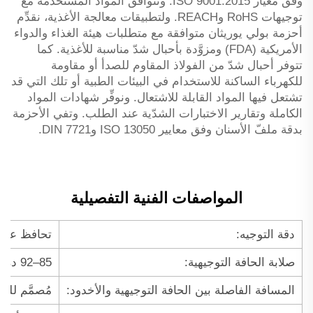
وفق معيار ISO 9001:2015. وتتوافق المواد المستخدمة مع
توجيهات RoHS وREACH. ولتطبيقات معالجة الأغذية، نقدِّم
أحزمة بولي يوريثان متوافقة مع متطلبات هيئة الغذاء والدواء
الأمريكية (FDA) ومزوَّدة بأحبال شدّ مناسبة للأغذية. كما
تتوفر أحبال شدّ من الفولاذ المقاوم للصدأ أو مقاومة
للكهرباء الساكنة للاستخدام في البيئات الطبية أو تلك التي قد
تشتعل فيها المواد القابلة للاشتعال. ونوفِّر شهادات المواد
الكاملة وتقارير الاختبارات الشدّية عند الطلب. وتفي الأحزمة
بدقة ملفّ الأسنان وفق معايير ISO 13050 وDIN 7721.
المواصفات الفنية التفصيلية
دقة التوجيه:
تحافظ على خط مركز الحزام ضمن مدى
صلابة الحافة التوجيهية:
85–92 درجة شور A (بولي يوريثان قياسي)؛ 60–70 درجة شور D (بوليمر حراري مرن صلب لتطبيقات التآكل العالي)
المسافة الفاصلة بين الحافة التوجيهية والأخدود:
مُصمَّم للتركيب 