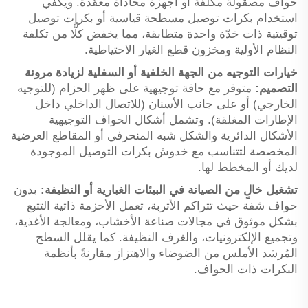
حواف مصقولة مكلفة أو أجهزة محاذاة معقدة. ويكفي
استخدام بكرات توصيل مسطحة قياسية أو بكرات توصيل
توقيتية ذات خدّة واحدة متطابقة، مما يخفض كلًّا من تكلفة
النظام الأولية ومخزون قطع الغيار الاحتياطية.
خيارات التوجيه من الجهة الخلفية أو السفلية لزيادة مرونة
التصميم:
متوفر مع حافة توجيهية على ظهر الحزام (للتوجيه
الخارجي) أو على جانب الأسنان (للاتصال الداخلي داخل
الإطارات المغلقة). وتشمل أشكال الحواف التوجيهية
الأشكال الدائرية والشكل شبه المنحرفي أو المقاطع العرضية
المخصصة لتتناسب مع خدوش بكرات التوصيل الموجودة
لديك أو المخطط لها.
تشغيل خالٍ من الصيانة في البيئات الغبارية أو النظيفة:
بدون
حواف شفة حيث تتراكم الأتربة، تعمل الأحزمة ذاتية التتبع
بشكل موثوق في مجالات صناعة الأخشاب، ومعالجة الأغذية،
وتجميع الإلكترونيات، والغرف النظيفة. كما يقلل السطح
المُرشد الأملس من الضوضاء والاهتزاز مقارنةً بأنظمة
البكرات ذات الحواف.