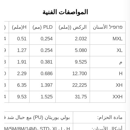
المواصفات الفنية
פרופיל الأسنان
الركض ((ملم)
PLD (مم)
H(ملم)
m)
.14
0.51
0,254
2.032
MXL
.29
1.27
0.254
5.080
XL
م
9.525
0.381
1.91
.43
.90
2.29
0.686
12.700
H
.43
6.35
1.397
22,225
XH
.24
9.53
1.525
31.75
XXH
مادة الحزام:
بولي يوريثان (PU) مع حبال شد فولاذية أو كيفلار؛ ويتوفر أيضًا مطاط (نيوبرين/CR)
أشكال الأسنان:
 (3M/5M/8M/14M)، STD، XL، L، H