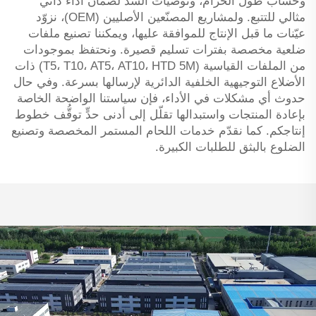
وحساب طول الحزام، وتوصيات الشد لضمان أداء ذاتي
مثالي للتتبع. ولمشاريع المصنّعين الأصليين (OEM)، نزوّد
عيّنات ما قبل الإنتاج للموافقة عليها، ويمكننا تصنيع ملفات
ضلعية مخصصة بفترات تسليم قصيرة. ونحتفظ بموجودات
من الملفات القياسية (T5، T10، AT5، AT10، HTD 5M) ذات
الأضلاع التوجيهية الخلفية الدائرية لإرسالها بسرعة. وفي حال
حدوث أي مشكلات في الأداء، فإن سياستنا الواضحة الخاصة
بإعادة المنتجات واستبدالها تقلّل إلى أدنى حدٍّ توقُّف خطوط
إنتاجكم. كما نقدّم خدمات اللحام المستمر المخصصة وتصنيع
الضلوع بالبثق للطلبات الكبيرة.