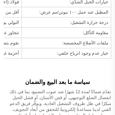
خيارات الحبل الشدّي:
فولاذ (أعلى
المطيل عند حمل ١٠٠ نيوتن/مم عرض:
أقل من ٠٫٥٪ للحبل الفولاذي؛ أقل من ٠٫٨٪ للألياف الزجاجية
درجة حرارة التشغيل:
البولي يوريثان: من -٣٠°م إلى +٨٠°م
مقاومة التآكل:
تتجاوز عمر الحافة التوجيهية 
ملفات الأضلاع المخصصة:
نقوم بتصميم
خيار عدم وجود انزياح خلفي:
أحزمة غير 
سياسة ما بعد البيع والضمان
نقدّم ضمانًا لمدة 12 شهرًا ضد عيوب التصنيع، بما في ذلك
انفصال الضلع التوجيهي، أو قص الأسنان، أو فشل الحبل
مبكرًا في ظل ظروف التشغيل العادية. ويوفّر فريق الدعم
الفني لدينا مساعدةً إلكترونيةً للتحقق من أبعاد التجويف،