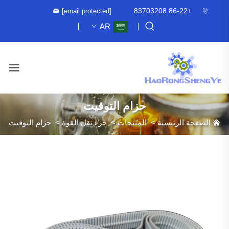
+86-22 83703208
[email protected]
AR
حزام التوقيت
الصفحة الرئيسية
>
المنتجات
>
جزء نقل القوة
>
حزام التوقيت