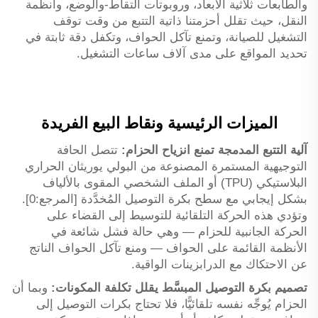
والطابعات ثلاثية الأبعاد، وروبوتات التقاط-والوضع، وأنظمة
النقل، حيث تقلل أحزمتنا ذاتية التتبع من وقت توقف
التشغيل للصيانة، وتمنع تآكل الحواف، وتكفل دقة ثابتة في
تحديد المواقع على مدى آلاف ساعات التشغيل.
الميزات الرئيسية ونقاط البيع الفريدة
آلية التتبع المدمجة تمنع انزياح الحزام:
تتصل الحافة
التوجيهية المستمرة المصنوعة من البولي يوريثان الحراري
البلاستيكي (TPU) أو الملف الشخصي المقوى بالألياف
بشكل إيجابي مع سطح بكرة التوصيل المُخدَّدة [المرجع:0].
وتؤدي هذه الحركة التلقائية للتوسيط إلى القضاء على
الحركة الجانبية للحزام — وهي حالة فشل شائعة في
الأنظمة القائمة على الحواف — ومنع تآكل الحواف الناتج
عن الاحتكاك مع الدرابزينات الواقية.
تصميم بكرة التوصيل المبسَّط يقلل تكلفة المكونات:
وبما أن
الحزام يُوجِّه نفسه تلقائيًّا، فلا تحتاج بكرات التوصيل إلى