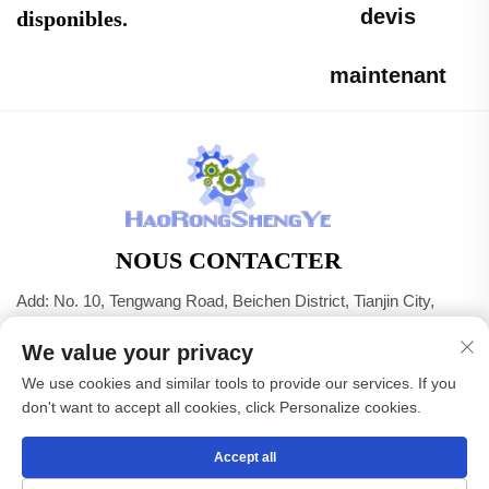
devis
disponibles.
maintenant
NOUS CONTACTER
Add: No. 10, Tengwang Road, Beichen District, Tianjin City,
Chine
We value your privacy
Tél. :
+86-22 83703208
We use cookies and similar tools to provide our services. If you
E-mail :
[email protected]
don't want to accept all cookies, click Personalize cookies.
Accept all
Droits d'auteur © Tianjin Haorongshengye Electrical Equipment