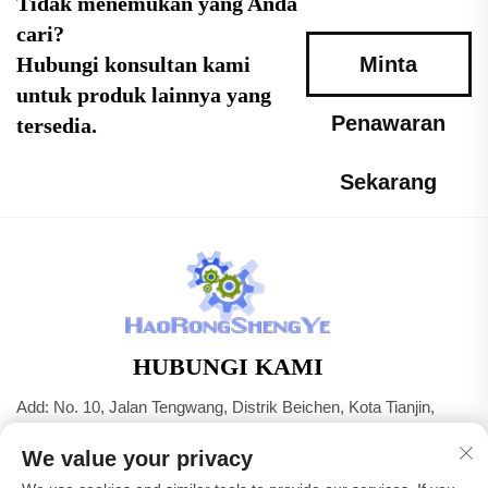
Tidak menemukan yang Anda
cari?
Hubungi konsultan kami
Minta
untuk produk lainnya yang
Penawaran
tersedia.
Sekarang
HUBUNGI KAMI
Add: No. 10, Jalan Tengwang, Distrik Beichen, Kota Tianjin,
Tiongkok
We value your privacy
Telp:
+86-22 83703208