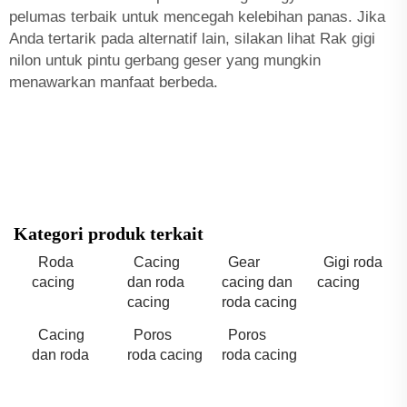
pelumas terbaik untuk mencegah kelebihan panas. Jika
Anda tertarik pada alternatif lain, silakan lihat
Rak gigi
nilon untuk pintu gerbang geser
yang mungkin
menawarkan manfaat berbeda.
Kategori produk terkait
Roda
Cacing
Gear
Gigi roda
cacing
dan roda
cacing dan
cacing
cacing
roda cacing
Cacing
Poros
Poros
dan roda
roda cacing
roda cacing