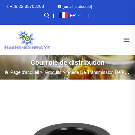
+86-22 83703208
[email protected]
FR
Courroie de distribution
Page d’accueil
>
Produits
>
Pièce De Transmission De Puissance