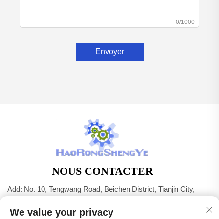
0/1000
Envoyer
NOUS CONTACTER
Add: No. 10, Tengwang Road, Beichen District, Tianjin City,
Chine
We value your privacy
Tél. :
+86-22 83703208