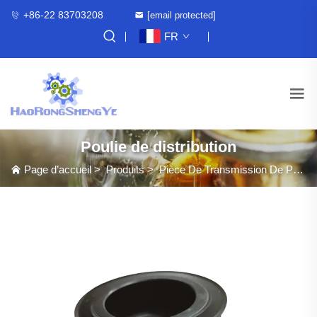
+86-22 83703208
[email protected]
FR
Poulie de distribution
Page d’accueil
>
Produits
>
Pièce De Transmission De Puissance